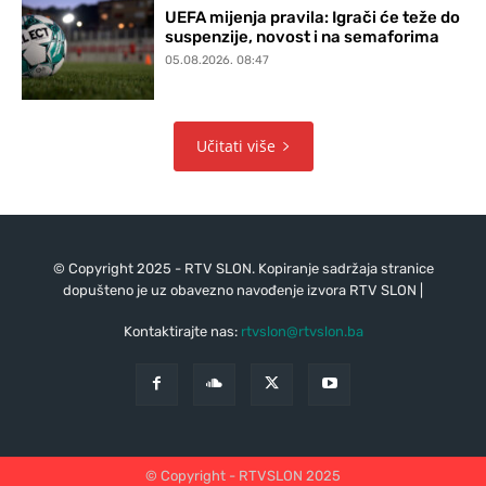
UEFA mijenja pravila: Igrači će teže do
suspenzije, novost i na semaforima
05.08.2026. 08:47
Učitati više
© Copyright 2025 - RTV SLON. Kopiranje sadržaja stranice
dopušteno je uz obavezno navođenje izvora RTV SLON |
Kontaktirajte nas:
rtvslon@rtvslon.ba
© Copyright - RTVSLON 2025