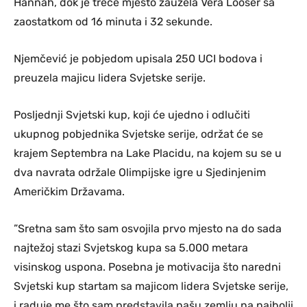
Hannah, dok je treće mjesto zauzela Vera Looser sa
zaostatkom od 16 minuta i 32 sekunde.
Njemčević je pobjedom upisala 250 UCI bodova i
preuzela majicu lidera Svjetske serije.
Posljednji Svjetski kup, koji će ujedno i odlučiti
ukupnog pobjednika Svjetske serije, održat će se
krajem Septembra na Lake Placidu, na kojem su se u
dva navrata održale Olimpijske igre u Sjedinjenim
Američkim Državama.
”Sretna sam što sam osvojila prvo mjesto na do sada
najtežoj stazi Svjetskog kupa sa 5.000 metara
visinskog uspona. Posebna je motivacija što naredni
Svjetski kup startam sa majicom lidera Svjetske serije,
i raduje me što sam predstavila našu zemlju na najbolji