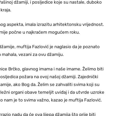
ašinoj džamiji, i posljedice koje su nastale, duboko
kraja.
og aspekta, imala izrazitu arhitektonsku vrijednost.
žamije počne u najkraćem mogućem roku.
džamije, muftija Fazlović je naglasio da je poznato
h mahala, vezani za ovu džamiju.
nice Brčko, glavnog imama i naše imame. Želimo biti
ljedica požara na ovoj našoj džamiji. Zajednički
mije, ako Bog da. Želim se zahvaliti svima koji su
ežni organi obave temeljit uviđaj i da utvrde uzroke
iko nam je to svima važno, kazao je muftija Fazlović.
azio nadu da će ova lijepa džamija što prije biti