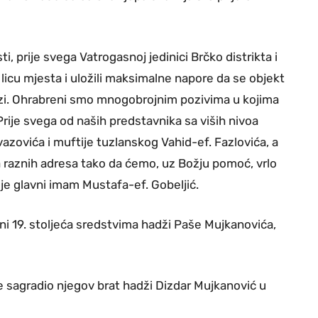
i, prije svega Vatrogasnoj jedinici Brčko distrikta i
a licu mjesta i uložili maksimalne napore da se objekt
zi. Ohrabreni smo mnogobrojnim pozivima u kojima
rije svega od naših predstavnika sa viših nivoa
azovića i muftije tuzlanskog Vahid-ef. Fazlovića, a
 sa raznih adresa tako da ćemo, uz Božju pomoć, vrlo
je glavni imam Mustafa-ef. Gobeljić.
ini 19. stoljeća sredstvima hadži Paše Mujkanovića,
 je sagradio njegov brat hadži Dizdar Mujkanović u