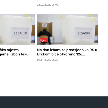
26.02.2026. 08:02
Vijesti
ačka mjesta
Na dan izbora za predsjednika RS u
jeme, izbori teku
Brčkom biće otvoreno 126...
09.11.2025. 08:29