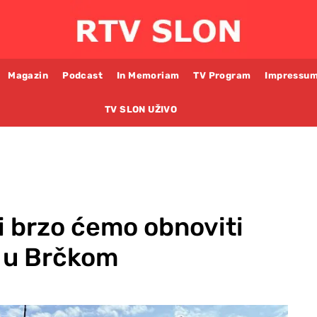
Magazin
Podcast
In Memoriam
TV Program
Impressu
TV SLON UŽIVO
 i brzo ćemo obnoviti
 u Brčkom