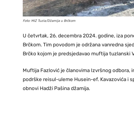
Foto: MIZ Tuzla/Džamija u Brčkom
U četvrtak, 26. decembra 2024. godine, iza pono
Brčkom. Tim povodom je održana vanredna sjed
Brčko kojom je predsjedavao muftija tuzlanski V
Muftija Fazlović je članovima Izvršnog odbora,
podrške reisul-uleme Husein-ef. Kavazovića i s
obnovi Hadži Pašina džamija.