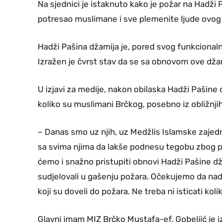
Na sjednici je istaknuto kako je požar na Hadži P
potresao muslimane i sve plemenite ljude ovog 
Hadži Pašina džamija je, pored svog funkcionaln
Izražen je čvrst stav da se sa obnovom ove d
U izjavi za medije, nakon obilaska Hadži Pašine 
koliko su muslimani Brčkog, posebno iz obližnji
– Danas smo uz njih, uz Medžlis Islamske zajed
sa svima njima da lakše podnesu tegobu zbog pos
ćemo i snažno pristupiti obnovi Hadži Pašine dža
sudjelovali u gašenju požara. Očekujemo da nadl
koji su doveli do požara. Ne treba ni isticati kol
Glavni imam MIZ Brčko Mustafa-ef. Gobeljić je izr