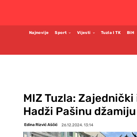
Najnovije
Sport
Vijesti
Tuzla I TK
BiH
MIZ Tuzla: Zajednički
Hadži Pašinu džamiju
Edina Rizvić Aščić
26.12.2024. 13:14