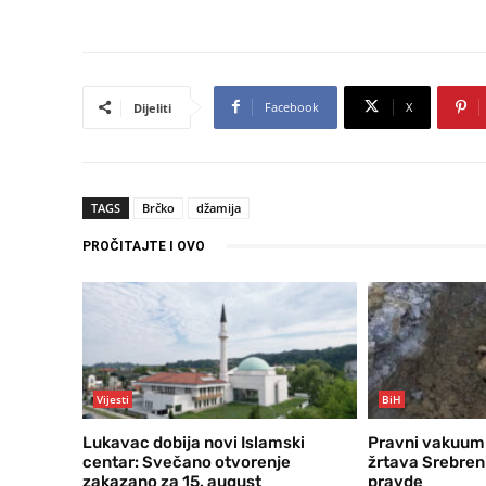
Facebook
X
Dijeliti
TAGS
Brčko
džamija
PROČITAJTE I OVO
Vijesti
BiH
Lukavac dobija novi Islamski
Pravni vakuum
centar: Svečano otvorenje
žrtava Srebreni
zakazano za 15. august
pravde