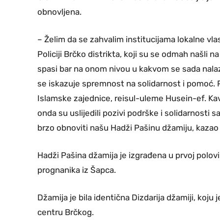
obnovljena.
– Želim da se zahvalim institucijama lokalne vlast
Policiji Brčko distrikta, koji su se odmah našli n
spasi bar na onom nivou u kakvom se sada nala
se iskazuje spremnost na solidarnost i pomoć. P
Islamske zajednice, reisul-uleme Husein-ef. Kav
onda su uslijedili pozivi podrške i solidarnosti
brzo obnoviti našu Hadži Pašinu džamiju, kazao 
Hadži Pašina džamija je izgrađena u prvoj polov
prognanika iz Šapca.
Džamija je bila identična Dizdarija džamiji, koju
centru Brčkog.