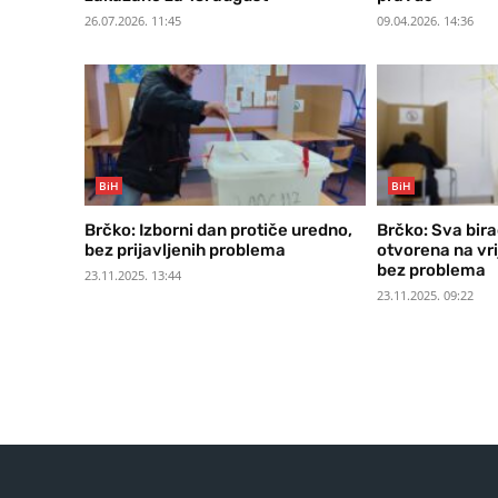
26.07.2026. 11:45
09.04.2026. 14:36
BiH
BiH
Brčko: Izborni dan protiče uredno,
Brčko: Sva bir
bez prijavljenih problema
otvorena na vri
bez problema
23.11.2025. 13:44
23.11.2025. 09:22