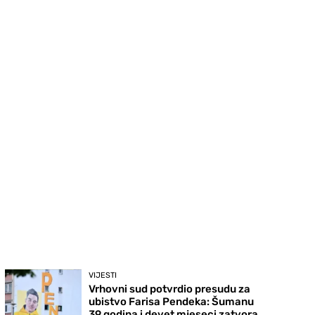
VIJESTI
Vrhovni sud potvrdio presudu za
ubistvo Farisa Pendeka: Šumanu
39 godina i devet mjeseci zatvora,