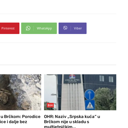
Pinterest
WhatsApp
Viber
BiH
 u Brčkom: Porodice
OHR: Naziv „Srpska kuća“ u
ce i dalje bez
Brčkom nije u skladu s
multietničkim...