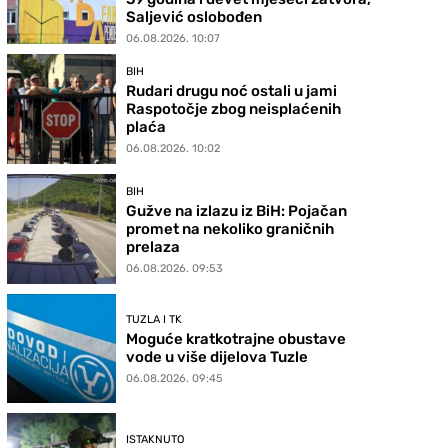
Saljević oslobođen
06.08.2026. 10:07
BIH
Rudari drugu noć ostali u jami
Raspotočje zbog neisplaćenih
plaća
06.08.2026. 10:02
BIH
Gužve na izlazu iz BiH: Pojačan
promet na nekoliko graničnih
prelaza
06.08.2026. 09:53
TUZLA I TK
Moguće kratkotrajne obustave
vode u više dijelova Tuzle
06.08.2026. 09:45
ISTAKNUTO