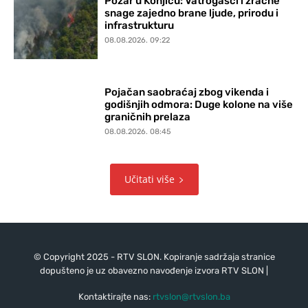
Požar u Konjicu: Vatrogasci i zračne
snage zajedno brane ljude, prirodu i
infrastrukturu
08.08.2026. 09:22
Pojačan saobraćaj zbog vikenda i
godišnjih odmora: Duge kolone na više
graničnih prelaza
08.08.2026. 08:45
Učitati više
© Copyright 2025 - RTV SLON. Kopiranje sadržaja stranice
dopušteno je uz obavezno navođenje izvora RTV SLON |
Kontaktirajte nas:
rtvslon@rtvslon.ba