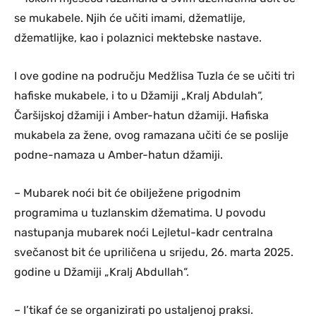
se mukabele. Njih će učiti imami, džematlije,
džematlijke, kao i polaznici mektebske nastave.
I ove godine na području Medžlisa Tuzla će se učiti tri
hafiske mukabele, i to u Džamiji „Kralj Abdulah“,
Čaršijskoj džamiji i Amber-hatun džamiji. Hafiska
mukabela za žene, ovog ramazana učiti će se poslije
podne-namaza u Amber-hatun džamiji.
– Mubarek noći bit će obilježene prigodnim
programima u tuzlanskim džematima. U povodu
nastupanja mubarek noći Lejletul-kadr centralna
svečanost bit će upriličena u srijedu, 26. marta 2025.
godine u Džamiji „Kralj Abdullah“.
– I’tikaf će se organizirati po ustaljenoj praksi.