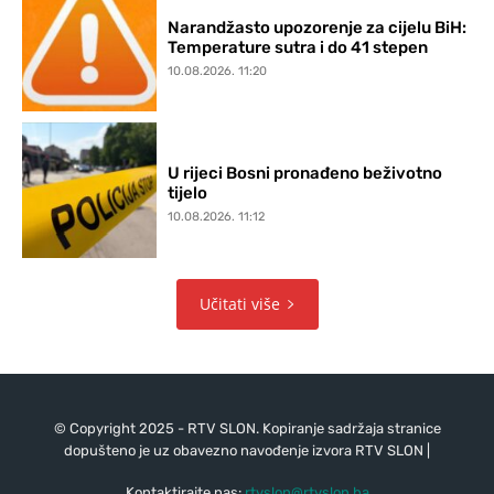
Narandžasto upozorenje za cijelu BiH:
Temperature sutra i do 41 stepen
10.08.2026. 11:20
U rijeci Bosni pronađeno beživotno
tijelo
10.08.2026. 11:12
Učitati više
© Copyright 2025 - RTV SLON. Kopiranje sadržaja stranice
dopušteno je uz obavezno navođenje izvora RTV SLON |
Kontaktirajte nas:
rtvslon@rtvslon.ba