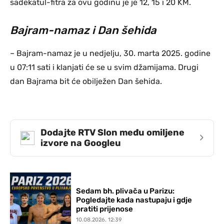
sadekatul-fitra za ovu godinu je je 12, 15 i 20 KM.
Bajram-namaz i Dan šehida
– Bajram-namaz je u nedjelju, 30. marta 2025. godine
u 07:11 sati i klanjati će se u svim džamijama. Drugi
dan Bajrama bit će obilježen Dan šehida.
Dodajte RTV Slon među omiljene
›
izvore na Googleu
Sedam bh. plivača u Parizu:
Pogledajte kada nastupaju i gdje
pratiti prijenose
10.08.2026. 12:39