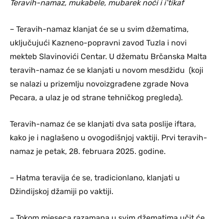
Teravih-namaz, mukabele, mubarek noći i i’tikaf
– Teravih-namaz klanjat će se u svim džematima,
uključujući Kazneno-popravni zavod Tuzla i novi
mekteb Slavinovići Centar. U džematu Brčanska Malta
teravih-namaz će se klanjati u novom mesdžidu (koji
se nalazi u prizemlju novoizgrađene zgrade Nova
Pecara, a ulaz je od strane tehničkog pregleda).
Teravih-namaz će se klanjati dva sata poslije iftara,
kako je i naglašeno u ovogodišnjoj vaktiji. Prvi teravih-
namaz je petak, 28. februara 2025. godine.
– Hatma teravija će se, tradicionlano, klanjati u
Džindijskoj džamiji po vaktiji.
– Tokom mjeseca razamana u svim džematima učit će