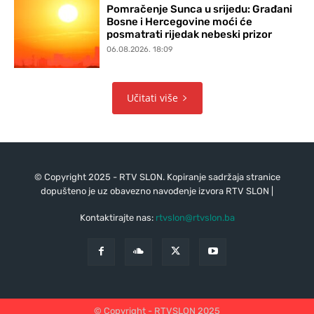
Pomračenje Sunca u srijedu: Građani
Bosne i Hercegovine moći će
posmatrati rijedak nebeski prizor
06.08.2026. 18:09
Učitati više
© Copyright 2025 - RTV SLON. Kopiranje sadržaja stranice
dopušteno je uz obavezno navođenje izvora RTV SLON |
Kontaktirajte nas:
rtvslon@rtvslon.ba
© Copyright - RTVSLON 2025