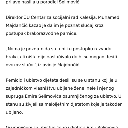
prijave nasilja u porodici Selimović.
Direktor JU Centar za socijalni rad Kalesija, Muhamed
Majdančić kazao je da im je poznat slučaj kroz
postupak brakorazvodne parnice.
„Nama je poznato da su u bili u postupku razvoda
braka, ali ništa nije naslućivalo da bi se mogao desiti
ovakav slučaj“, izjavio je Majdančić.
Femicid i ubistvo djeteta desili su se u stanu koji je u
zajedničkom vlasništvu ubijene žene Inele i njenog
supruga Emira Selimovića osumnjičenog za ubistvo. U
stanu su živjeli sa maloljetnim djetetom koje je također
ubijeno.
Osumnjičeni za ubistvo žene i djeteta Emir Selimović