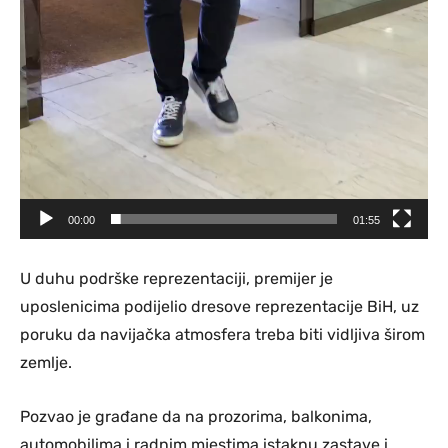
00:00
01:55
U duhu podrške reprezentaciji, premijer je
uposlenicima podijelio dresove reprezentacije BiH, uz
poruku da navijačka atmosfera treba biti vidljiva širom
zemlje.
Pozvao je građane da na prozorima, balkonima,
automobilima i radnim mjestima istaknu zastave i