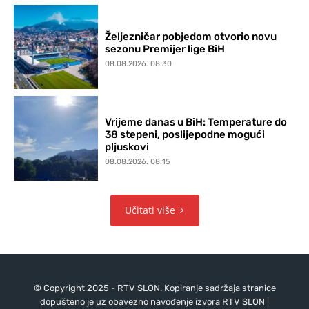
Željezničar pobjedom otvorio novu
sezonu Premijer lige BiH
08.08.2026. 08:30
Vrijeme danas u BiH: Temperature do
38 stepeni, poslijepodne mogući
pljuskovi
08.08.2026. 08:15
Učitati više
© Copyright 2025 - RTV SLON. Kopiranje sadržaja stranice
dopušteno je uz obavezno navođenje izvora RTV SLON |