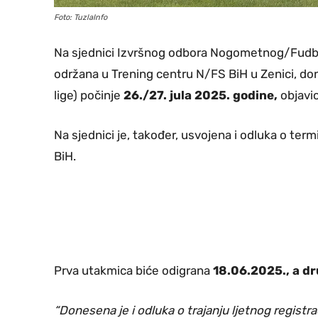
Foto: TuzlaInfo
Na sjednici Izvršnog odbora Nogometnog/Fudbal
održana u Trening centru N/FS BiH u Zenici, do
lige) počinje
26./27. jula 2025. godine,
objavio
Na sjednici je, također, usvojena i odluka o ter
BiH.
Prva utakmica biće odigrana
18.06.2025., a d
“Donesena je i odluka o trajanju ljetnog registr