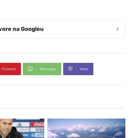
›
zvore na Googleu
Pinterest
WhatsApp
Viber