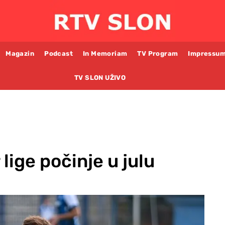
Magazin
Podcast
In Memoriam
TV Program
Impressu
TV SLON UŽIVO
lige počinje u julu