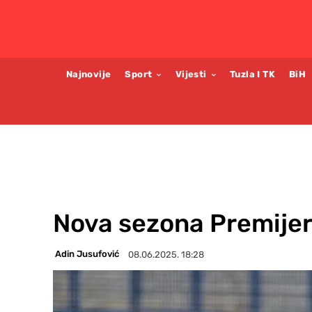
Najnovije
Sport
Vijesti
Tuzla I TK
BiH
Nova sezona Premijer 
Adin Jusufović
08.06.2025. 18:28