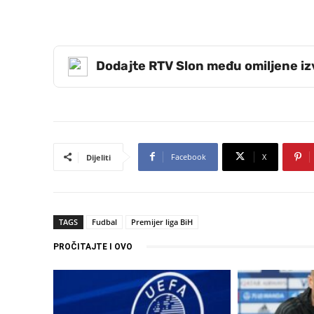
Dodajte RTV Slon među omiljene i
Facebook
X
Dijeliti
TAGS
Fudbal
Premijer liga BiH
PROČITAJTE I OVO