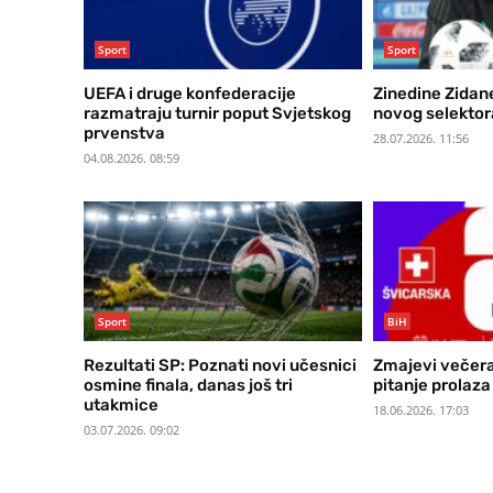
Sport
Sport
UEFA i druge konfederacije
Zinedine Zidan
razmatraju turnir poput Svjetskog
novog selekto
prvenstva
28.07.2026. 11:56
04.08.2026. 08:59
Sport
BiH
Rezultati SP: Poznati novi učesnici
Zmajevi večera
osmine finala, danas još tri
pitanje prolaza
utakmice
18.06.2026. 17:03
03.07.2026. 09:02