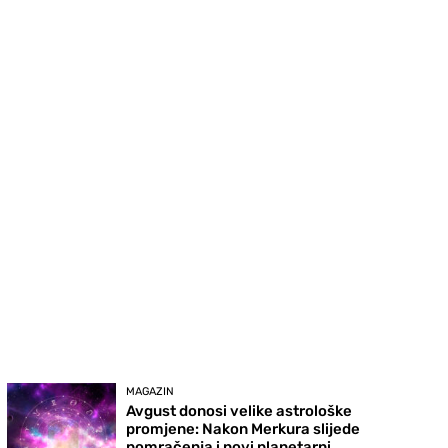
MAGAZIN
Avgust donosi velike astrološke
promjene: Nakon Merkura slijede
pomračenja i novi planetarni