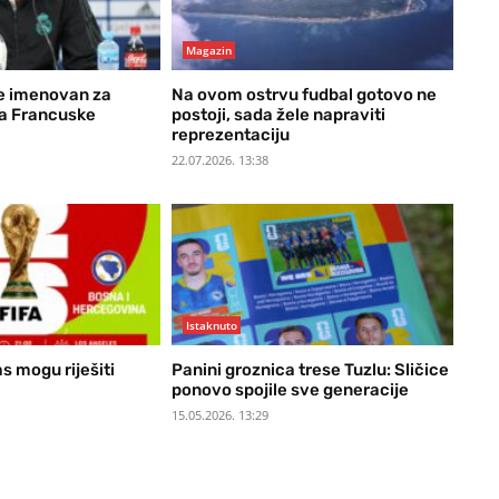
Magazin
e imenovan za
Na ovom ostrvu fudbal gotovo ne
ra Francuske
postoji, sada žele napraviti
reprezentaciju
22.07.2026. 13:38
Istaknuto
s mogu riješiti
Panini groznica trese Tuzlu: Sličice
ponovo spojile sve generacije
15.05.2026. 13:29