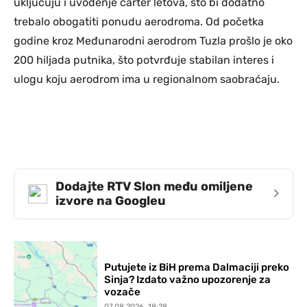
uključuju i uvođenje čarter letova, što bi dodatno
trebalo obogatiti ponudu aerodroma. Od početka
godine kroz Međunarodni aerodrom Tuzla prošlo je oko
200 hiljada putnika, što potvrđuje stabilan interes i
ulogu koju aerodrom ima u regionalnom saobraćaju.
Dodajte RTV Slon među omiljene
›
izvore na Googleu
Putujete iz BiH prema Dalmaciji preko
Sinja? Izdato važno upozorenje za
vozače
07.08.2026. 18:28