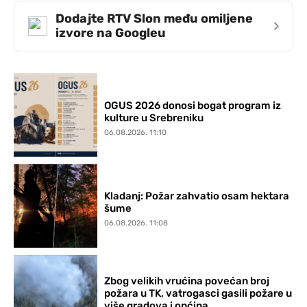
Dodajte RTV Slon među omiljene
›
izvore na Googleu
OGUS 2026 donosi bogat program iz
kulture u Srebreniku
06.08.2026. 11:10
Kladanj: Požar zahvatio osam hektara
šume
06.08.2026. 11:08
Zbog velikih vrućina povećan broj
požara u TK, vatrogasci gasili požare u
više gradova i općina