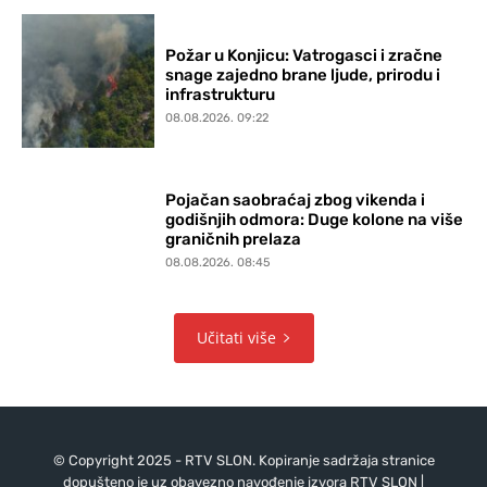
Požar u Konjicu: Vatrogasci i zračne
snage zajedno brane ljude, prirodu i
infrastrukturu
08.08.2026. 09:22
Pojačan saobraćaj zbog vikenda i
godišnjih odmora: Duge kolone na više
graničnih prelaza
08.08.2026. 08:45
Učitati više
© Copyright 2025 - RTV SLON. Kopiranje sadržaja stranice
dopušteno je uz obavezno navođenje izvora RTV SLON |