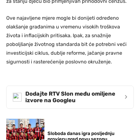
za stariju djecu bio primjenjivan prihodovni cenzus.
Ove najavljene mjere mogle bi donijeti određeno
olakšanje građanima u vremenu visokih troškova
života i inflacijskih pritisaka. Ipak, za snažnije
poboljšanje životnog standarda bit će potrebni veći
investicijski ciklus, dublje reforme, jačanje pravne
sigurnosti i rasterećenije poslovno okruženje.
Dodajte RTV Slon među omiljene
›
izvore na Googleu
Sloboda danas igra posljednju
provjeru pred novu sezonu