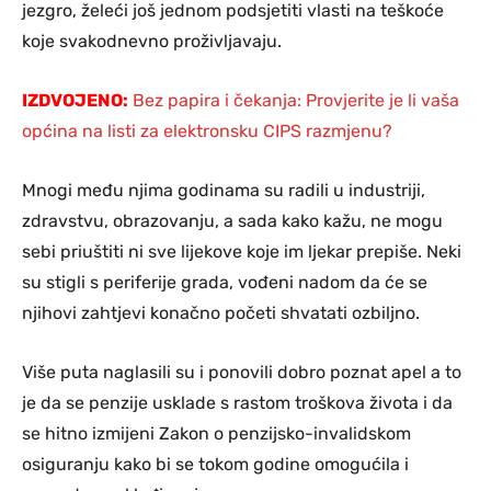
jezgro, želeći još jednom podsjetiti vlasti na teškoće
koje svakodnevno proživljavaju.
IZDVOJENO:
Bez papira i čekanja: Provjerite je li vaša
općina na listi za elektronsku CIPS razmjenu?
Mnogi među njima godinama su radili u industriji,
zdravstvu, obrazovanju, a sada kako kažu, ne mogu
sebi priuštiti ni sve lijekove koje im ljekar prepiše. Neki
su stigli s periferije grada, vođeni nadom da će se
njihovi zahtjevi konačno početi shvatati ozbiljno.
Više puta naglasili su i ponovili dobro poznat apel a to
je da se penzije usklade s rastom troškova života i da
se hitno izmijeni Zakon o penzijsko-invalidskom
osiguranju kako bi se tokom godine omogućila i