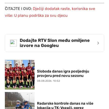
ČITAJTE I OVO:
Dječiji dodatak raste, korisnika sve
više: U planu podrška za svu djecu
Dodajte RTV Slon među omiljene
›
izvore na Googleu
Sloboda danas igra posljednju
provjeru pred novu sezonu
08.08.2026. 10:52
Radarske kontrole danas na više
lokacija u TK: Vozači, oprez