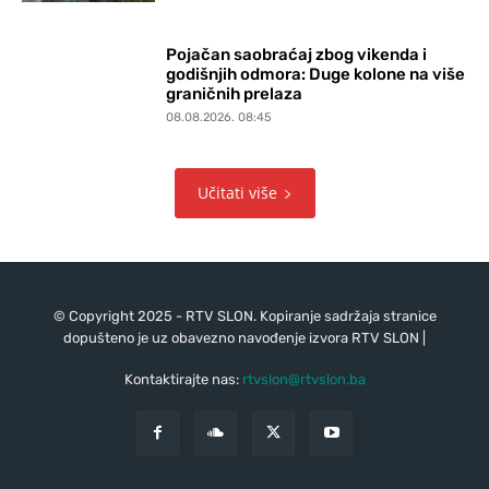
Pojačan saobraćaj zbog vikenda i
godišnjih odmora: Duge kolone na više
graničnih prelaza
08.08.2026. 08:45
Učitati više
© Copyright 2025 - RTV SLON. Kopiranje sadržaja stranice
dopušteno je uz obavezno navođenje izvora RTV SLON |
Kontaktirajte nas:
rtvslon@rtvslon.ba