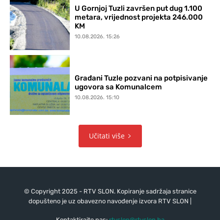
U Gornjoj Tuzli završen put dug 1.100
metara, vrijednost projekta 246.000
KM
10.08.2026. 15:26
Građani Tuzle pozvani na potpisivanje
ugovora sa Komunalcem
10.08.2026. 15:10
Učitati više
© Copyright 2025 - RTV SLON. Kopiranje sadržaja stranice
dopušteno je uz obavezno navođenje izvora RTV SLON |
Kontaktirajte nas:
rtvslon@rtvslon.ba