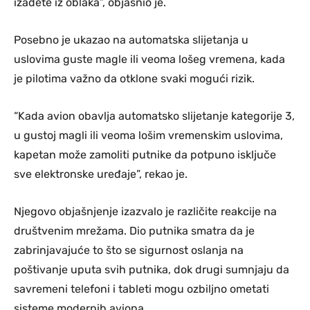
izađete iz oblaka”, objasnio je.
Posebno je ukazao na automatska slijetanja u
uslovima guste magle ili veoma lošeg vremena, kada
je pilotima važno da otklone svaki mogući rizik.
“Kada avion obavlja automatsko slijetanje kategorije 3,
u gustoj magli ili veoma lošim vremenskim uslovima,
kapetan može zamoliti putnike da potpuno isključe
sve elektronske uređaje”, rekao je.
Njegovo objašnjenje izazvalo je različite reakcije na
društvenim mrežama. Dio putnika smatra da je
zabrinjavajuće to što se sigurnost oslanja na
poštivanje uputa svih putnika, dok drugi sumnjaju da
savremeni telefoni i tableti mogu ozbiljno ometati
sisteme modernih aviona.