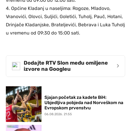
vremenu od 09:00 do 12:00 sati.
4. Općine Kladanj u naseljima: Rogoze, Mladovo,
Vranovići, Olovci, Suljići, Goletići, Tuholj, Pauč, Hotani,
Drinjače Kladanjske, Brateljevići, Bebrava i Luka Tuholj
u vremenu od 09:30 do 15:00 sati.
Dodajte RTV Slon među omiljene
›
izvore na Googleu
Sjajan početak za kadete BiH:
Ubjedljiva pobjeda nad Norveškom na
Evropskom prvenstvu
06.08.2026. 21:55