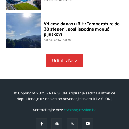
Vrijeme danas u BiH: Temperature do
38 stepeni, poslijepodne mogući
pljuskovi
08.08.2026. 08:15
Učitati više
© Copyright 2025 - RTV SLON. Kopiranje sadržaja stranice
dopušteno je uz obavezno navođenje izvora RTV SLON |
Kontaktirajte nas:
rtvslon@rtvslon.ba