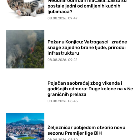
Međunarodni dan mačaka: Zašto su
postale jedni od omiljenih kućnih
ljubimaca?
08.08.2026. 09:47
Požar u Konjicu: Vatrogasci i zračne
snage zajedno brane ljude, prirodu i
infrastrukturu
08.08.2026. 09:22
Pojačan saobraćaj zbog vikenda i
godišnjih odmora: Duge kolone na više
graničnih prelaza
08.08.2026. 08:45
Željezničar pobjedom otvorio novu
sezonu Premijer lige BiH
08.08.2026. 08:30