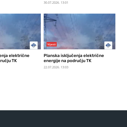
30.07.2026. 13:01
Vijesti
enja električne
Planska isključenja električne
dručju TK
energije na području TK
22.07.2026. 13:03