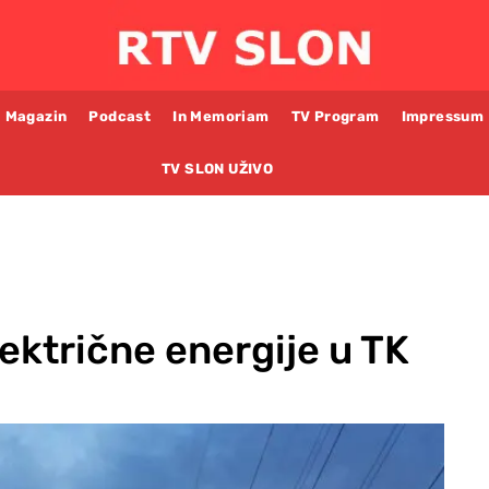
Magazin
Podcast
In Memoriam
TV Program
Impressum
TV SLON UŽIVO
lektrične energije u TK