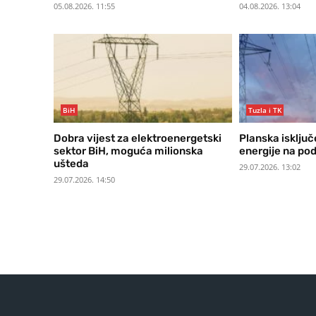
05.08.2026. 11:55
04.08.2026. 13:04
BiH
Tuzla i TK
Dobra vijest za elektroenergetski
Planska isključ
sektor BiH, moguća milionska
energije na po
ušteda
29.07.2026. 13:02
29.07.2026. 14:50