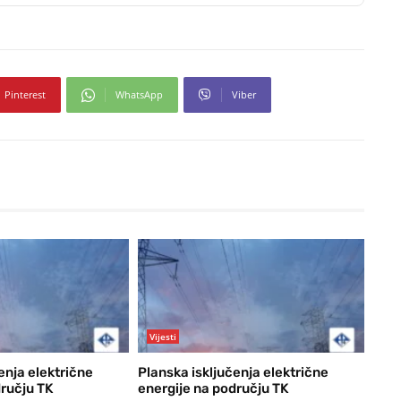
Pinterest
WhatsApp
Viber
Vijesti
enja električne
Planska isključenja električne
dručju TK
energije na području TK