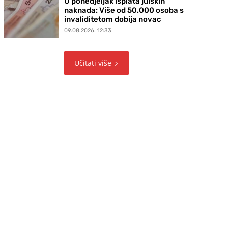
U ponedjeljak isplata julskih
naknada: Više od 50.000 osoba s
invaliditetom dobija novac
09.08.2026. 12:33
Učitati više