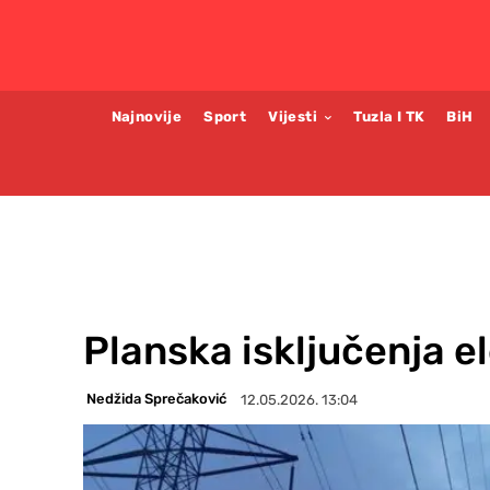
Najnovije
Sport
Vijesti
Tuzla I TK
BiH
Planska isključenja e
Nedžida Sprečaković
12.05.2026. 13:04