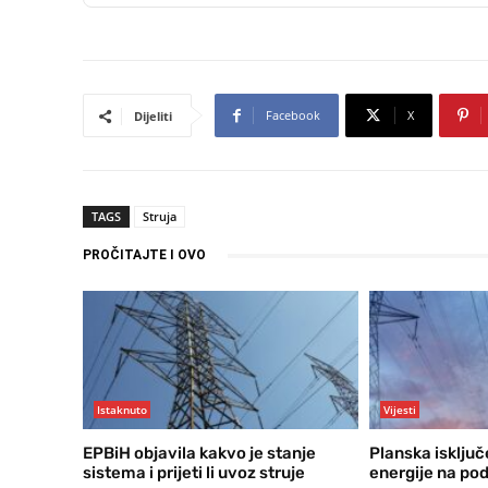
Facebook
X
Dijeliti
TAGS
Struja
PROČITAJTE I OVO
Istaknuto
Vijesti
EPBiH objavila kakvo je stanje
Planska isključ
sistema i prijeti li uvoz struje
energije na po