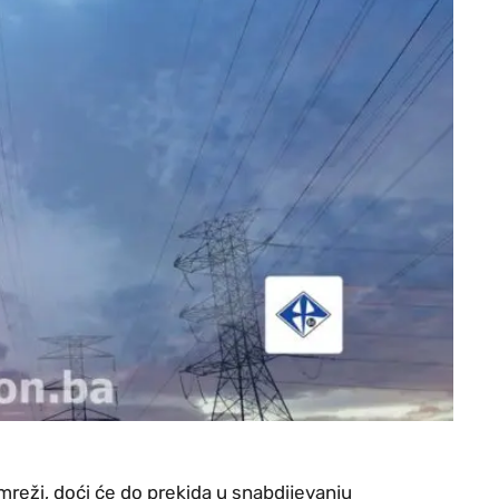
mreži, doći će do prekida u snabdijevanju