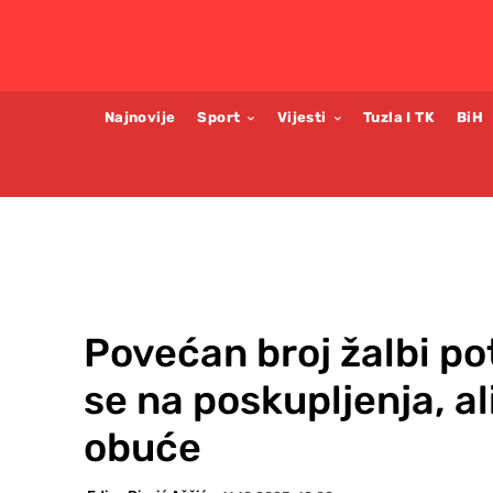
Najnovije
Sport
Vijesti
Tuzla I TK
BiH
Povećan broj žalbi po
se na poskupljenja, al
obuće