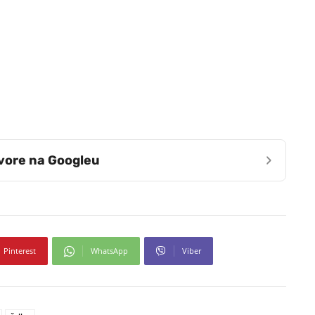
›
zvore na Googleu
Pinterest
WhatsApp
Viber