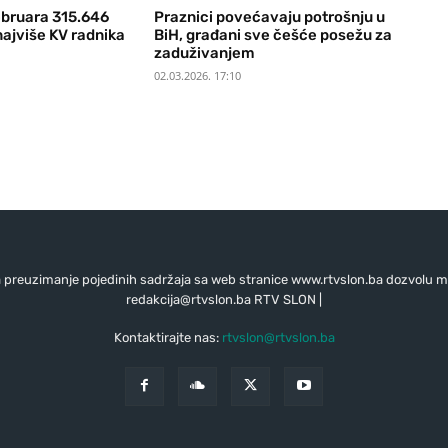
ebruara 315.646
Praznici povećavaju potrošnju u
najviše KV radnika
BiH, građani sve češće posežu za
zaduživanjem
02.03.2026. 17:10
preuzimanje pojedinih sadržaja sa web stranice www.rtvslon.ba dozvolu mo
redakcija@rtvslon.ba
RTV SLON |
Kontaktirajte nas:
rtvslon@rtvslon.ba