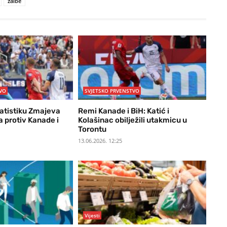
žalbe
VO
SVJETSKO PRVENSTVO
tatistiku Zmajeva
Remi Kanade i BiH: Katić i
 protiv Kanade i
Kolašinac obilježili utakmicu u
Torontu
13.06.2026. 12:25
Vijesti