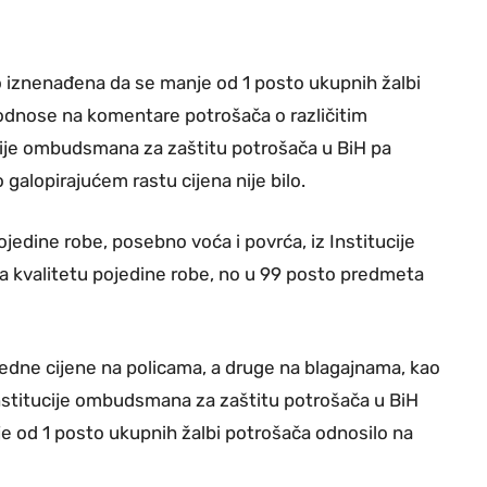
no iznenađena da se manje od 1 posto ukupnih žalbi
 odnose na komentare potrošača o različitim
ucije ombudsmana za zaštitu potrošača u BiH pa
 galopirajućem rastu cijena nije bilo.
 pojedine robe, posebno voća i povrća, iz Institucije
 na kvalitetu pojedine robe, no u 99 posto predmeta
d jedne cijene na policama, a druge na blagajnama, kao
z Institucije ombudsmana za zaštitu potrošača u BiH
nje od 1 posto ukupnih žalbi potrošača odnosilo na