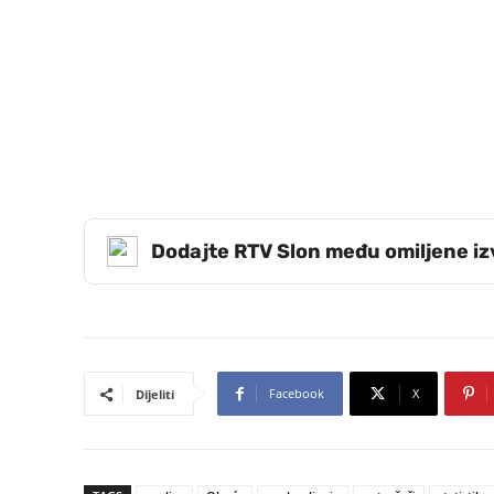
Dodajte RTV Slon među omiljene i
Facebook
X
Dijeliti