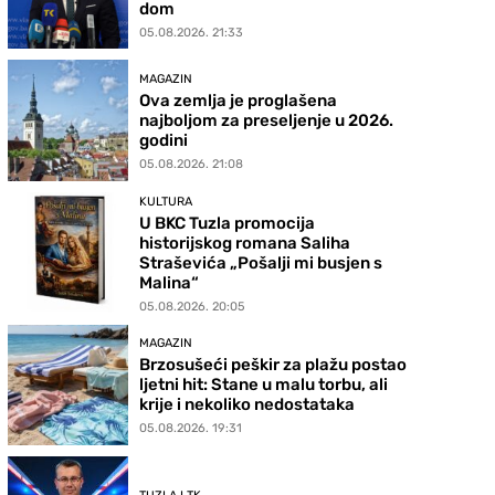
dom
05.08.2026. 21:33
MAGAZIN
Ova zemlja je proglašena
najboljom za preseljenje u 2026.
godini
05.08.2026. 21:08
KULTURA
U BKC Tuzla promocija
historijskog romana Saliha
Straševića „Pošalji mi busjen s
Malina“
05.08.2026. 20:05
MAGAZIN
Brzosušeći peškir za plažu postao
ljetni hit: Stane u malu torbu, ali
krije i nekoliko nedostataka
05.08.2026. 19:31