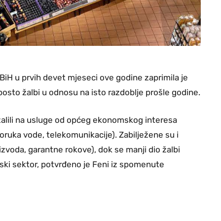
BiH u prvih devet mjeseci ove godine zaprimila je
posto žalbi u odnosu na isto razdoblje prošle godine.
 žalili na usluge od općeg ekonomskog interesa
poruka vode, telekomunikacije). Zabilježene su i
izvoda, garantne rokove), dok se manji dio žalbi
ijski sektor, potvrđeno je Feni iz spomenute