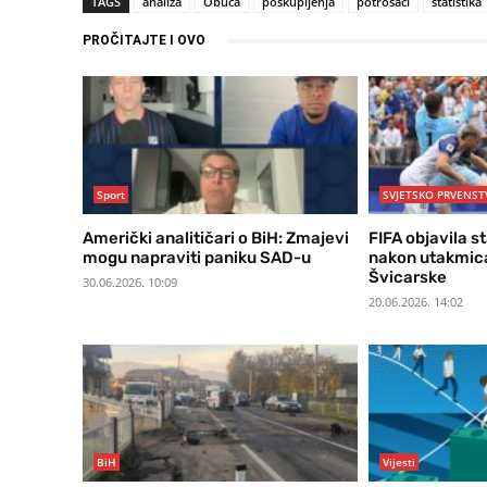
TAGS
analiza
Obuća
poskupljenja
potrošači
statistika
PROČITAJTE I OVO
Sport
SVJETSKO PRVENST
Američki analitičari o BiH: Zmajevi
FIFA objavila s
mogu napraviti paniku SAD-u
nakon utakmica
Švicarske
30.06.2026. 10:09
20.06.2026. 14:02
BiH
Vijesti