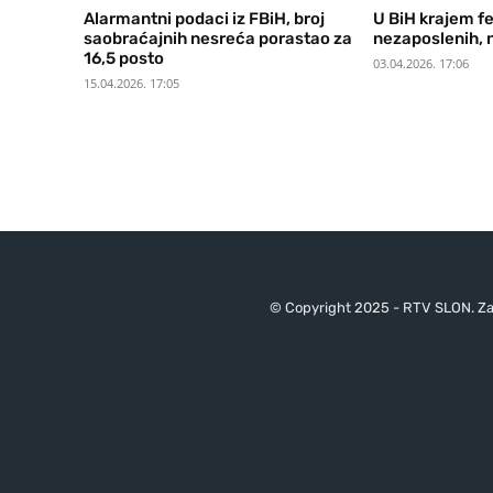
Alarmantni podaci iz FBiH, broj
U BiH krajem f
saobraćajnih nesreća porastao za
nezaposlenih, 
16,5 posto
03.04.2026. 17:06
15.04.2026. 17:05
© Copyright 2025 - RTV SLON. Za 