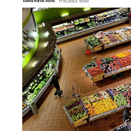
Edina Rizvić Aščić
11.10.2023. 10:00