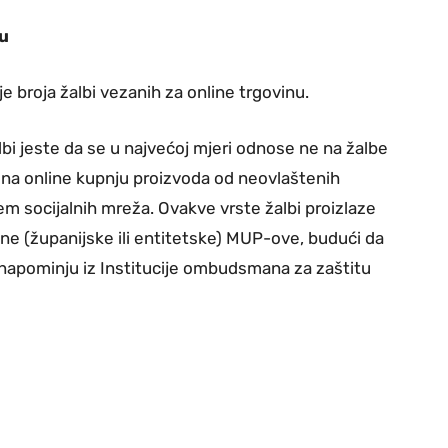
nu
nje broja žalbi vezanih za online trgovinu.
lbi jeste da se u najvećoj mjeri odnose ne na žalbe
ć na online kupnju proizvoda od neovlaštenih
utem socijalnih mreža. Ovakve vrste žalbi proizlaze
ne (županijske ili entitetske) MUP-ove, budući da
, napominju iz Institucije ombudsmana za zaštitu