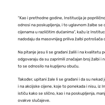
“Kao i prethodne godine, Institucija je poprilič
odnosi na poskupljenja, i to uglavnom žalbe se
cijenama u različitim dućanima”, kažu iz Instit
nadodaju da masovnijeg priliva žalbi potrošača o
Na pitanje jesu li se građani žalili i na kvalitetu
odgovaraju da su zaprimili značajan broj žalbi i
to se odnosilo na kupljenu obuću.
Također, upitani žale li se građani i da su neka
i na akcijske cijene, koje to ponekada i nisu, i
ističu kako se slično, kao i na poskupljenja, ma
ovakve slučajeve.