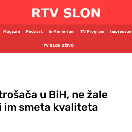
Magazin
Podcast
In Memoriam
TV Program
Impressu
TV SLON UŽIVO
trošača u BiH, ne žale
i im smeta kvaliteta