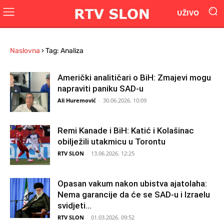
UŽIVO
Naslovna
›
Tag: Analiza
Američki analitičari o BiH: Zmajevi mogu
napraviti paniku SAD-u
Ali Huremović
-
30.06.2026. 10:09
Remi Kanade i BiH: Katić i Kolašinac
obilježili utakmicu u Torontu
RTV SLON
-
13.06.2026. 12:25
Opasan vakum nakon ubistva ajatolaha:
Nema garancije da će se SAD-u i Izraelu
svidjeti...
RTV SLON
-
01.03.2026. 09:52