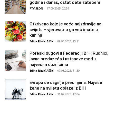
godine i danas, ostat ćete zatečeni
RTV SLON
-
17.09.2025. 20:59
Otkriveno koje je voće najzdravije na
svijetu – vjerovatno ga već imate u
kuhinji
Edina Rizvić Aščić
-
09.08.2025. 15:11
Poreski dugovi u Federaciji BiH: Rudnici,
javna preduzeća i ustanove među
najvećim dužnicima
Edina Rizvić Aščić
-
07.08.2025. 11:30
Evropa se saginje pred njima: Najviše
žene na svijetu dolaze iz BiH
Edina Rizvić Aščić
-
31.07.2025. 17:04