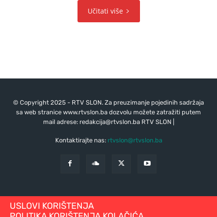
Učitati više
© Copyright 2025 - RTV SLON. Za preuzimanje pojedinih sadržaja
sa web stranice www.rtvslon.ba dozvolu možete zatražiti putem
mail adrese:
redakcija@rtvslon.ba
RTV SLON |
Kontaktirajte nas:
rtvslon@rtvslon.ba
USLOVI KORIŠTENJA
POLITIKA KORIŠTENJA KOLAČIĆA