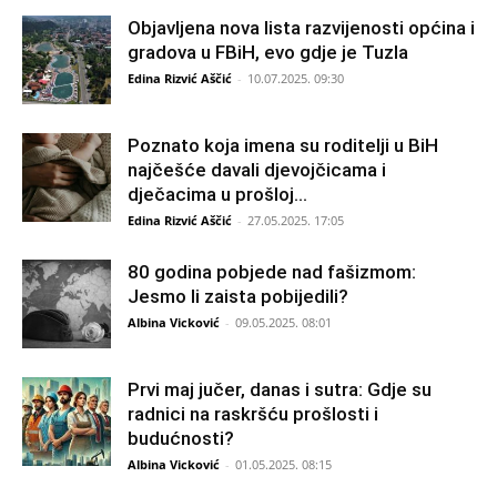
Objavljena nova lista razvijenosti općina i
gradova u FBiH, evo gdje je Tuzla
Edina Rizvić Aščić
-
10.07.2025. 09:30
Poznato koja imena su roditelji u BiH
najčešće davali djevojčicama i
dječacima u prošloj...
Edina Rizvić Aščić
-
27.05.2025. 17:05
80 godina pobjede nad fašizmom:
Jesmo li zaista pobijedili?
Albina Vicković
-
09.05.2025. 08:01
Prvi maj jučer, danas i sutra: Gdje su
radnici na raskršću prošlosti i
budućnosti?
Albina Vicković
-
01.05.2025. 08:15