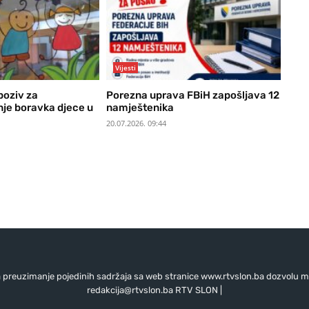
Vijesti
poziv za
Porezna uprava FBiH zapošljava 12
je boravka djece u
namještenika
20.07.2026. 09:44
preuzimanje pojedinih sadržaja sa web stranice www.rtvslon.ba dozvolu mo
redakcija@rtvslon.ba
RTV SLON |