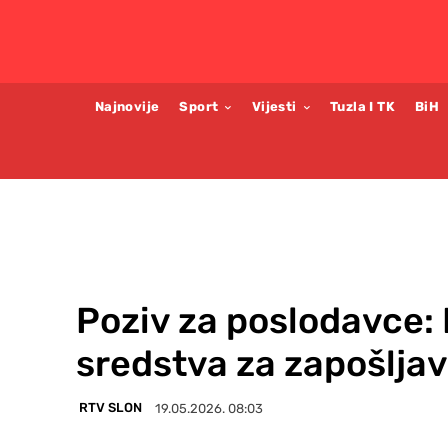
Najnovije
Sport
Vijesti
Tuzla I TK
BiH
Poziv za poslodavce: 
sredstva za zapošljav
RTV SLON
19.05.2026. 08:03