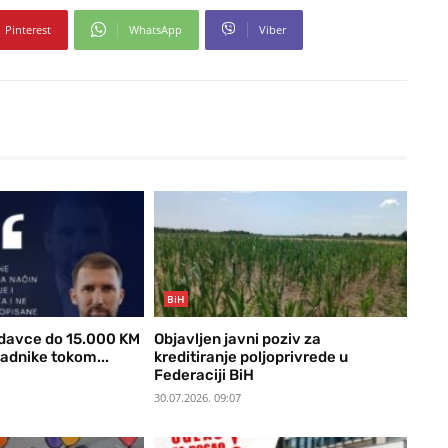
Pinterest
WhatsApp
Viber
BiH
davce do 15.000 KM
Objavljen javni poziv za
radnike tokom...
kreditiranje poljoprivrede u
Federaciji BiH
30.07.2026. 09:07