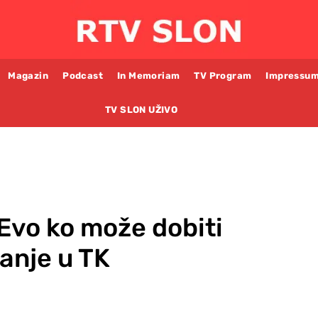
Magazin
Podcast
In Memoriam
TV Program
Impressu
TV SLON UŽIVO
Evo ko može dobiti
anje u TK