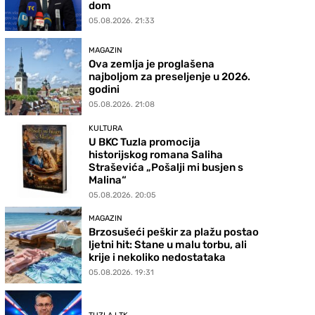
dom
05.08.2026. 21:33
MAGAZIN
Ova zemlja je proglašena
najboljom za preseljenje u 2026.
godini
05.08.2026. 21:08
KULTURA
U BKC Tuzla promocija
historijskog romana Saliha
Straševića „Pošalji mi busjen s
Malina“
05.08.2026. 20:05
MAGAZIN
Brzosušeći peškir za plažu postao
ljetni hit: Stane u malu torbu, ali
krije i nekoliko nedostataka
05.08.2026. 19:31