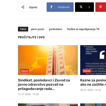
Facebook
X
Dijeliti
TAGS
javni poziv
poslodavci
Služba za zapošljavanje TK
PROČITAJTE I OVO
Vijesti
Vijesti
Sindikat, poslodavci i Zavod za
Kazne za poslo
javno zdravstvo pozvali na
ako ne zaštite 
prilagođavanje rada...
30.07.2026. 14:16
31.07.2026. 15:28