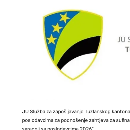
JU Služba za zapošljavanje Tuzlanskog kantona d
poslodavcima za podnošenje zahtjeva za sufinan
saradnji sa poslodavcima 2026“.