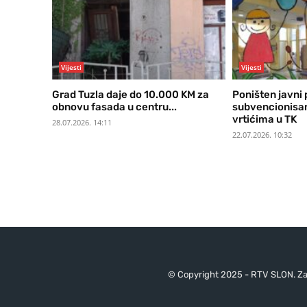
Vijesti
Vijesti
Grad Tuzla daje do 10.000 KM za
Poništen javni 
obnovu fasada u centru...
subvencionisan
vrtićima u TK
28.07.2026. 14:11
22.07.2026. 10:32
© Copyright 2025 - RTV SLON. Za 