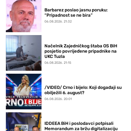
Barbarez poslao jasnu poruku:
“Pripadnost se ne bira”
06.08.2026. 21:32
Načelnik Zajedničkog štaba OS BiH
posjetio povrijeđene pripadnike na
UKC Tuzla
06.08.2026. 21:15
/VIDEO/ Crno i bijelo: Koji događaji su
obilježili 6. august?
06.08.2026. 20:01
IDDEEA BiH i poslodavci potpisali
Memorandum za bržu digitalizaciju