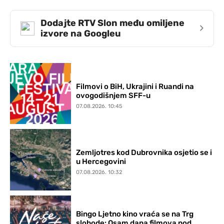
Dodajte RTV Slon među omiljene
›
izvore na Googleu
Filmovi o BiH, Ukrajini i Ruandi na
ovogodišnjem SFF-u
07.08.2026. 10:45
Zemljotres kod Dubrovnika osjetio se i
u Hercegovini
07.08.2026. 10:32
Bingo Ljetno kino vraća se na Trg
slobode: Osam dana filmova pod