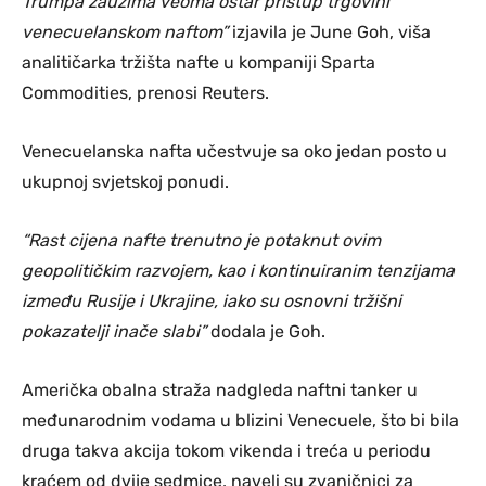
Trumpa zauzima veoma oštar pristup trgovini
venecuelanskom naftom”
izjavila je June Goh, viša
analitičarka tržišta nafte u kompaniji Sparta
Commodities, prenosi Reuters.
Venecuelanska nafta učestvuje sa oko jedan posto u
ukupnoj svjetskoj ponudi.
“Rast cijena nafte trenutno je potaknut ovim
geopolitičkim razvojem, kao i kontinuiranim tenzijama
između Rusije i Ukrajine, iako su osnovni tržišni
pokazatelji inače slabi”
dodala je Goh.
Američka obalna straža nadgleda naftni tanker u
međunarodnim vodama u blizini Venecuele, što bi bila
druga takva akcija tokom vikenda i treća u periodu
kraćem od dvije sedmice, naveli su zvaničnici za