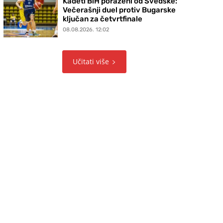
Kadeti BiH poraženi od Švedske:
Večerašnji duel protiv Bugarske
ključan za četvrtfinale
08.08.2026. 12:02
Učitati više