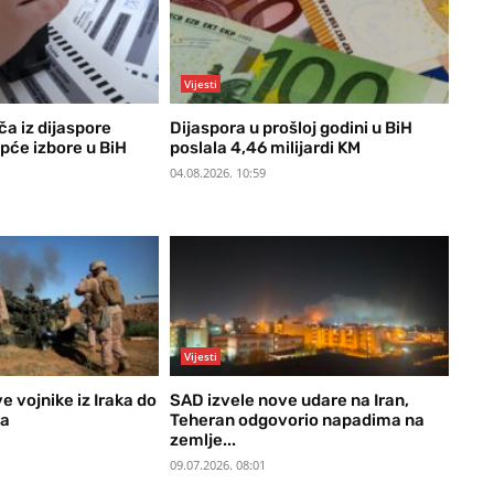
Vijesti
a iz dijaspore
Dijaspora u prošloj godini u BiH
Opće izbore u BiH
poslala 4,46 milijardi KM
04.08.2026. 10:59
Vijesti
 vojnike iz Iraka do
SAD izvele nove udare na Iran,
ra
Teheran odgovorio napadima na
zemlje...
09.07.2026. 08:01