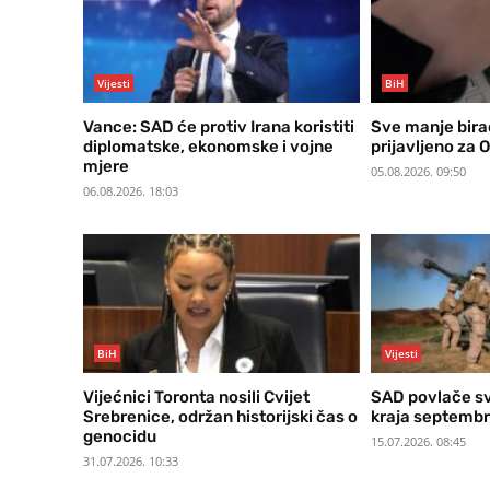
Vijesti
BiH
Vance: SAD će protiv Irana koristiti
Sve manje birač
diplomatske, ekonomske i vojne
prijavljeno za 
mjere
05.08.2026. 09:50
06.08.2026. 18:03
BiH
Vijesti
Vijećnici Toronta nosili Cvijet
SAD povlače sve
Srebrenice, održan historijski čas o
kraja septemb
genocidu
15.07.2026. 08:45
31.07.2026. 10:33