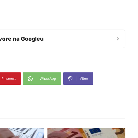
›
zvore na Googleu
Pinterest
WhatsApp
Viber