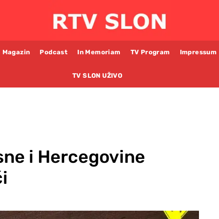
Magazin
Podcast
In Memoriam
TV Program
Impressum
TV SLON UŽIVO
sne i Hercegovine
i