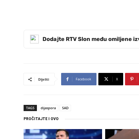
Dodajte RTV Slon među omiljene i
Facebook
X
Dijeliti
TAGS
dijaspora
SAD
PROČITAJTE I OVO