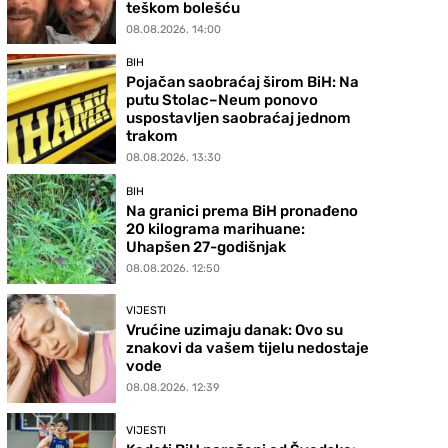
teškom bolešću
08.08.2026. 14:00
BIH
Pojačan saobraćaj širom BiH: Na
putu Stolac–Neum ponovo
uspostavljen saobraćaj jednom
trakom
08.08.2026. 13:30
BIH
Na granici prema BiH pronađeno
20 kilograma marihuane:
Uhapšen 27-godišnjak
08.08.2026. 12:50
VIJESTI
Vrućine uzimaju danak: Ovo su
znakovi da vašem tijelu nedostaje
vode
08.08.2026. 12:39
VIJESTI