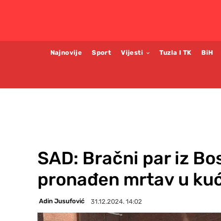
Najnovije
Sport
Vijesti
Tuzla I TK
BiH
SAD: Bračni par iz Bo
pronađen mrtav u kuć
Adin Jusufović
31.12.2024. 14:02