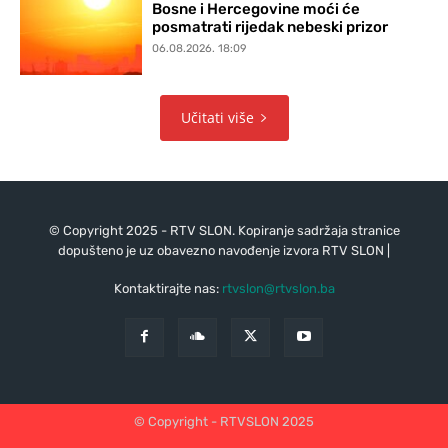
Bosne i Hercegovine moći će
posmatrati rijedak nebeski prizor
06.08.2026. 18:09
Učitati više
© Copyright 2025 - RTV SLON. Kopiranje sadržaja stranice
dopušteno je uz obavezno navođenje izvora RTV SLON |
Kontaktirajte nas:
rtvslon@rtvslon.ba
© Copyright - RTVSLON 2025