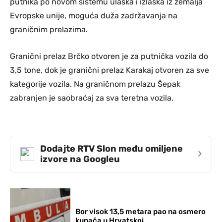
putnika po novom sistemu ulaska i izlaska iz zemalja
Evropske unije, moguća duža zadržavanja na
graničnim prelazima.
Granični prelaz Brčko otvoren je za putnička vozila do
3,5 tone, dok je granični prelaz Karakaj otvoren za sve
kategorije vozila. Na graničnom prelazu Šepak
zabranjen je saobraćaj za sva teretna vozila.
Dodajte RTV Slon među omiljene
›
izvore na Googleu
Bor visok 13,5 metara pao na osmero
kupača u Hrvatskoj