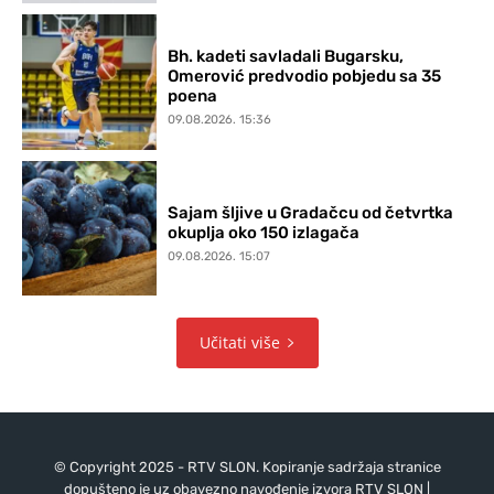
Bh. kadeti savladali Bugarsku,
Omerović predvodio pobjedu sa 35
poena
09.08.2026. 15:36
Sajam šljive u Gradačcu od četvrtka
okuplja oko 150 izlagača
09.08.2026. 15:07
Učitati više
© Copyright 2025 - RTV SLON. Kopiranje sadržaja stranice
dopušteno je uz obavezno navođenje izvora RTV SLON |