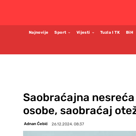
Najnovije
Sport
Vijesti
Tuzla I TK
BiH
Saobraćajna nesreća u
osobe, saobraćaj ote
Adnan Ćebić
26.12.2024. 08:37