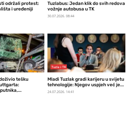
ti održali protest:
Tuzlabus: Jedan klik do svih redova
lišta i uređeniji
vožnje autobusa u TK
30.07.2026. 08:44
Tuzla i TK
doživio tešku
Mladi Tuzlak gradi karijeru u svijetu
uttgarta:
tehnologije: Njegov uspjeh već je...
putnika,...
24.07.2026. 14:41