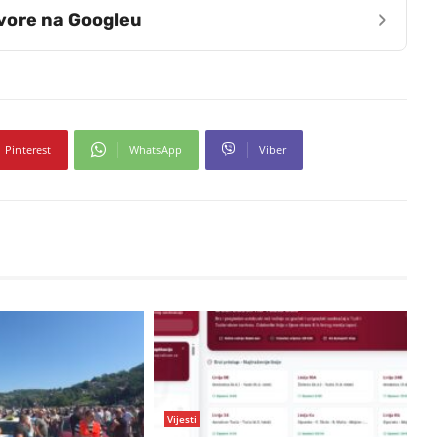
›
zvore na Googleu
Pinterest
WhatsApp
Viber
Vijesti