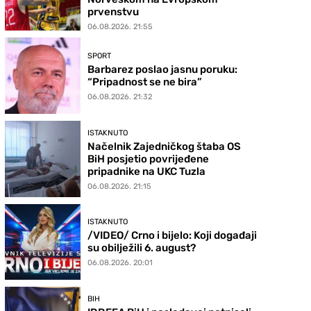
prvenstvu
06.08.2026. 21:55
SPORT
Barbarez poslao jasnu poruku:
“Pripadnost se ne bira”
06.08.2026. 21:32
ISTAKNUTO
Načelnik Zajedničkog štaba OS
BiH posjetio povrijeđene
pripadnike na UKC Tuzla
06.08.2026. 21:15
ISTAKNUTO
/VIDEO/ Crno i bijelo: Koji događaji
su obilježili 6. august?
06.08.2026. 20:01
BIH