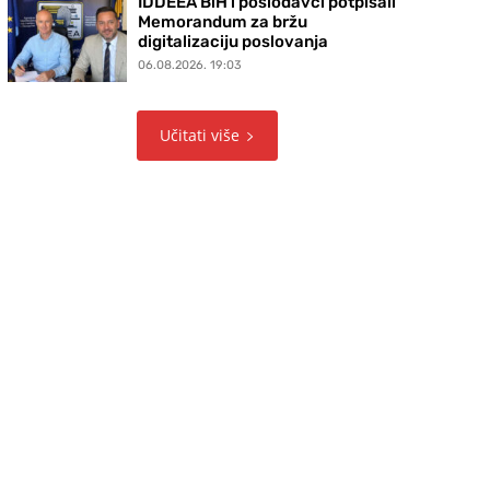
IDDEEA BiH i poslodavci potpisali
Memorandum za bržu
digitalizaciju poslovanja
06.08.2026. 19:03
Učitati više