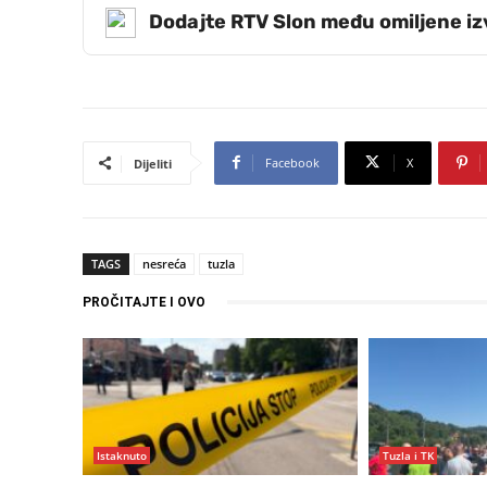
Dodajte RTV Slon među omiljene i
Facebook
X
Dijeliti
TAGS
nesreća
tuzla
PROČITAJTE I OVO
Istaknuto
Tuzla i TK