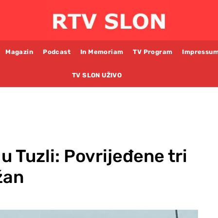
Magazin
Podcast
In Memoriam
TV Program
Impressu
TV SLON UŽIVO
 Tuzli: Povrijeđene tri
žan