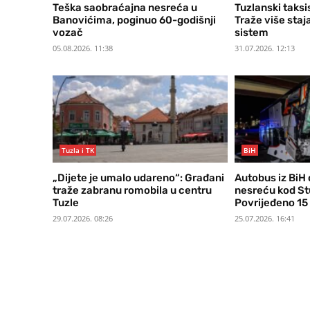
Teška saobraćajna nesreća u
Tuzlanski taksis
Banovićima, poginuo 60-godišnji
Traže više staja
vozač
sistem
05.08.2026. 11:38
31.07.2026. 12:13
Tuzla i TK
BiH
„Dijete je umalo udareno“: Građani
Autobus iz BiH 
traže zabranu romobila u centru
nesreću kod St
Tuzle
Povrijeđeno 15 
29.07.2026. 08:26
25.07.2026. 16:41