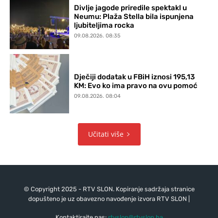
Divlje jagode priredile spektakl u
Neumu: Plaža Stella bila ispunjena
ljubiteljima rocka
09.08.2026. 08:35
Dječiji dodatak u FBiH iznosi 195,13
KM: Evo ko ima pravo na ovu pomoć
09.08.2026. 08:04
Učitati više
© Copyright 2025 - RTV SLON. Kopiranje sadržaja stranice
dopušteno je uz obavezno navođenje izvora RTV SLON |
Kontaktirajte nas:
rtvslon@rtvslon.ba