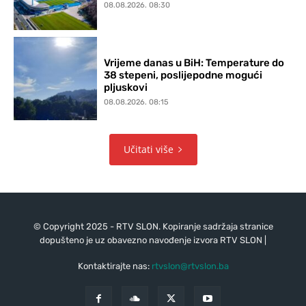
08.08.2026. 08:30
Vrijeme danas u BiH: Temperature do
38 stepeni, poslijepodne mogući
pljuskovi
08.08.2026. 08:15
Učitati više
© Copyright 2025 - RTV SLON. Kopiranje sadržaja stranice
dopušteno je uz obavezno navođenje izvora RTV SLON |
Kontaktirajte nas:
rtvslon@rtvslon.ba