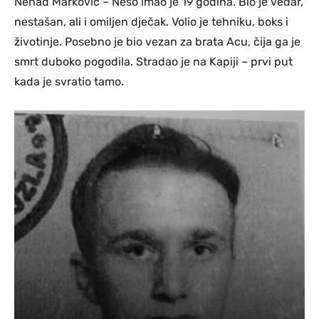
Nenad Marković – Nešo imao je 19 godina. Bio je vedar,
nestašan, ali i omiljen dječak. Volio je tehniku, boks i
životinje. Posebno je bio vezan za brata Acu, čija ga je
smrt duboko pogodila. Stradao je na Kapiji – prvi put
kada je svratio tamo.