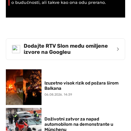
Dodajte RTV Slon među omiljene
›
izvore na Googleu
Izuzetno visok rizik od požara širom
Balkana
06.08.2026. 14:39
Doživotni zatvor za napad
automobilom na demonstrante u
Münchenu