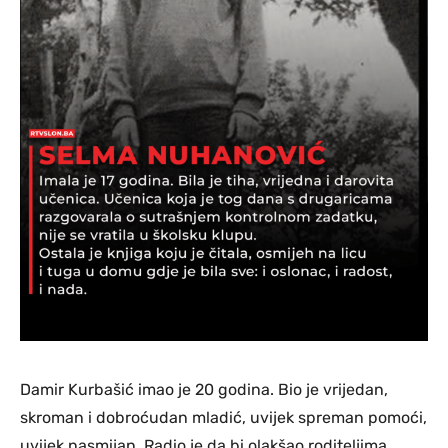
Damir Kurbašić imao je 20 godina. Bio je vrijedan,
skroman i dobroćudan mladić, uvijek spreman pomoći,
uvijek nasmijan. Radio je da bi olakšao roditeljima,