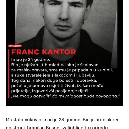
Mustafa Vuković imao je 23 godine. Bio je autolakirer
po struci, branilac Bosne i zaljubljenik u prirodu.