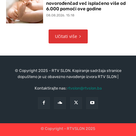
novorođenčad već isplaćeno više od
6.000 pomoći ove godine
08.08.2026. 15:18
Učitati više
© Copyright 2025 - RTV SLON. Kopiranje sadržaja stranice
dopušteno je uz obavezno navođenje izvora RTV SLON |
Kontaktirajte nas:
rtvslon@rtvslon.ba
© Copyright - RTVSLON 2025