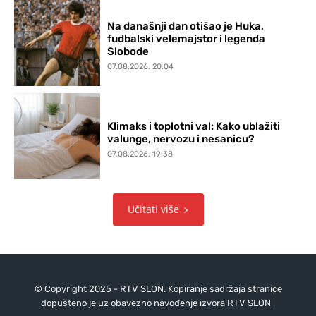
Na današnji dan otišao je Huka,
fudbalski velemajstor i legenda
Slobode
07.08.2026. 20:04
Klimaks i toplotni val: Kako ublažiti
valunge, nervozu i nesanicu?
07.08.2026. 19:38
Učitati više
© Copyright 2025 - RTV SLON. Kopiranje sadržaja stranice
dopušteno je uz obavezno navođenje izvora RTV SLON |