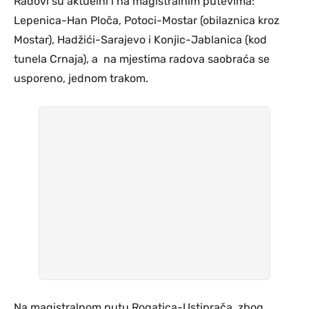
Radovi su aktuelni i na magistralnim putevima:
Lepenica-Han Ploča, Potoci-Mostar (obilaznica kroz
Mostar), Hadžići-Sarajevo i Konjic-Jablanica (kod
tunela Crnaja), a na mjestima radova saobraća se
usporeno, jednom trakom.
Na magistralnom putu Rogatica-Ustiprača, zbog