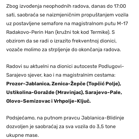
Zbog izvođenja neophodnih radova, danas do 17:00
sati, saobraća se naizmjeničnim propuštanjem vozila
uz postavljene semafore na magistralnom putu M-17
Radakovo-Perin Han (kružni tok kod Termike). S
obzirom da se radi o izrazito frekventnoj dionici,
vozače molimo za strpljenje do okončanja radova.
Radovi su aktuelni na dionici autoceste Podlugovi-
Sarajevo sjever, kao i na magistralnim cestama:
Prozor-Jablanica, Zenica-Žepče (Topčić Polje),
Ustikolina-Goražde (Mravinjac), Sarajevo-Pale,
Olovo-Semizovac i Vrhpolje-Ključ.
Podsjećamo, na putnom pravcu Jablanica-Blidinje
dozvoljen je saobraćaj za sva vozila do 3,5 tone
ukupne mase.