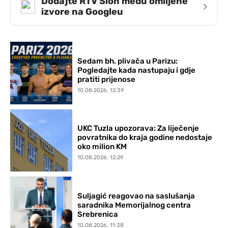
Dodajte RTV Slon među omiljene
›
izvore na Googleu
Sedam bh. plivača u Parizu:
Pogledajte kada nastupaju i gdje
pratiti prijenose
10.08.2026. 12:39
UKC Tuzla upozorava: Za liječenje
povratnika do kraja godine nedostaje
oko milion KM
10.08.2026. 12:29
Suljagić reagovao na saslušanja
saradnika Memorijalnog centra
Srebrenica
10.08.2026. 11:38