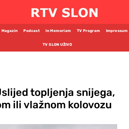
Magazin
Podcast
In Memoriam
TV Program
Impressum
TV SLON UŽIVO
lijed topljenja snijega,
m ili vlažnom kolovozu