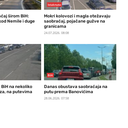
Istaknuto
ćaj širom BiH:
Mokri kolovozi i magla otežavaju
kod Nemile i duge
saobraćaj, pojačane gužve na
granicama
24.07.2026. 08:08
BiH
z BiH na nekoliko
Danas obustava saobraćaja na
aza, na putevima
putu prema Banovićima
28.06.2026. 07:58