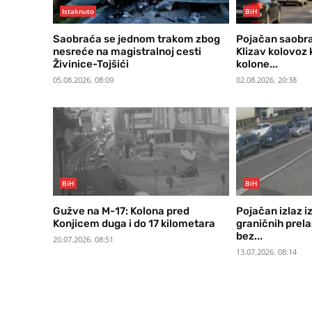
Istaknuto
BiH
Saobraća se jednom trakom zbog
Pojačan saobra
nesreće na magistralnoj cesti
Klizav kolovoz 
Živinice-Tojšići
kolone...
05.08.2026. 08:09
02.08.2026. 20:38
BiH
BiH
Gužve na M-17: Kolona pred
Pojačan izlaz i
Konjicem duga i do 17 kilometara
graničnih prel
bez...
20.07.2026. 08:51
13.07.2026. 08:14