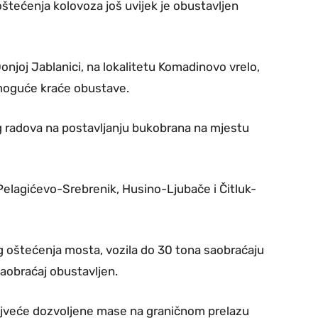
štećenja kolovoza još uvijek je obustavljen
njoj Jablanici, na lokalitetu Komadinovo vrelo,
moguće kraće obustave.
g radova na postavljanju bukobrana na mjestu
Pelagićevo-Srebrenik, Husino-Ljubače i Čitluk-
 oštećenja mosta, vozila do 30 tona saobraćaju
aobraćaj obustavljen.
najveće dozvoljene mase na graničnom prelazu