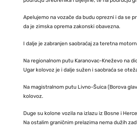
Apelujemo na vozače da budu oprezni i da se pr
da je zimska oprema zakonski obavezna.
I dalje je zabranjen saobraćaj za teretna motorn
Na regionalnom putu Karanovac-Kneževo na dio
Ugar kolovoz je i dalje sužen i saobraća se otež
Na magistralnom putu Livno-Šuica (Borova glava
kolovoz.
Duge su kolone vozila na izlazu iz Bosne i Herc
Na ostalim graničnim prelazima nema dužih zadr