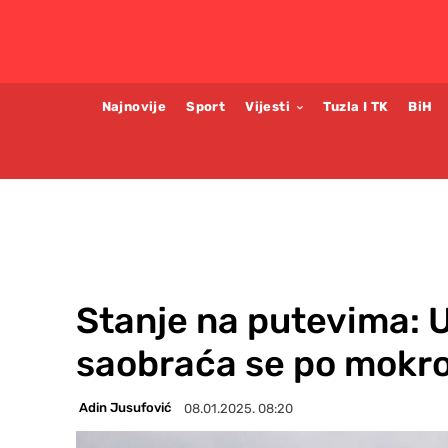
Najnovije
Sport
Vijesti
Tuzla I TK
BiH
Stanje na putevima: Us
saobraća se po mokro
Adin Jusufović
08.01.2025. 08:20