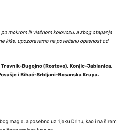
 po mokrom ili vlažnom kolovozu, a zbog otapanja
ične kiše, upozoravamo na povećanu opasnost od
i Travnik-Bugojno (Rostovo), Konjic-Jablanica,
osušje i Bihać-Srbljani-Bosanska Krupa.
bog magle, a posebno uz rijeku Drinu, kao i na širem
raničnog prelaza Ivanica.