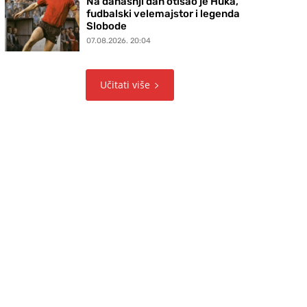
Na današnji dan otišao je Huka,
fudbalski velemajstor i legenda
Slobode
07.08.2026. 20:04
Učitati više