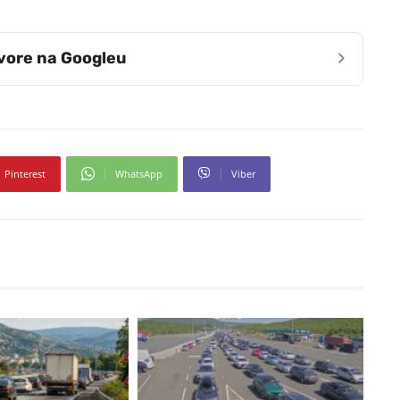
›
zvore na Googleu
Pinterest
WhatsApp
Viber