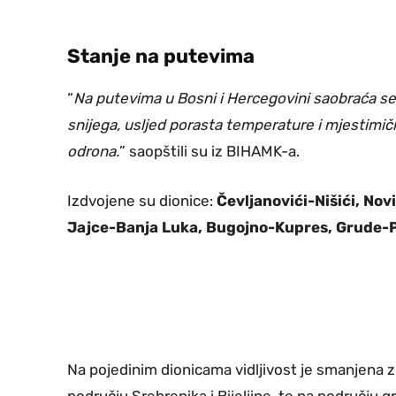
Stanje na putevima
“
Na putevima u Bosni i Hercegovini saobraća se
snijega, usljed porasta temperature i mjestim
odrona.
” saopštili su iz BIHAMK-a.
Izdvojene su dionice:
Čevljanovići-Nišići, Nov
Jajce-Banja Luka, Bugojno-Kupres, Grude-P
Na pojedinim dionicama vidljivost je smanjena z
području Srebrenika i Bijeljine, te na području g