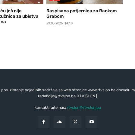
ću još nije
Raspisana potjernica za Rankom
tužnica za ubistva
Grabom
ana
29.05.2026. 14:18
preuzimanje pojedinih sadržaja sa web stranice www.rtvslon.ba dozvolu mo
redakcija@rtvslon.ba
RTV SLON |
Kontaktirajte nas:
rtvslon@rtvslon.ba