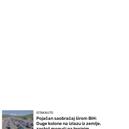
ISTAKNUTO
Pojačan saobraćaj širom BiH:
Duge kolone na izlazu iz zemlje,
zastoji mogući na brojnim