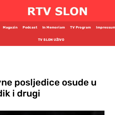
Magazin
Podcast
In Memoriam
TV Program
Impressu
TV SLON UŽIVO
vne posljedice osude u
k i drugi