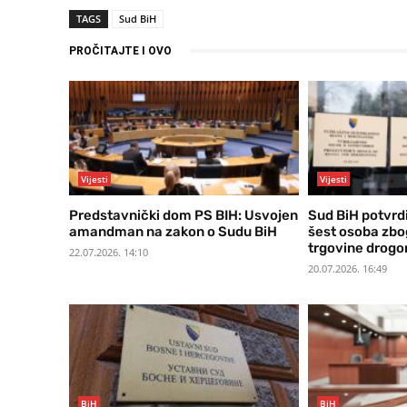
TAGS
Sud BiH
PROČITAJTE I OVO
Vijesti
Vijesti
Predstavnički dom PS BIH: Usvojen
Sud BiH potvrd
amandman na zakon o Sudu BiH
šest osoba zb
trgovine drog
22.07.2026. 14:10
20.07.2026. 16:49
BiH
BiH