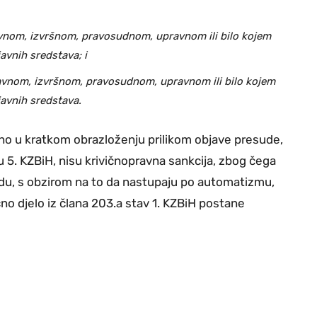
vnom, izvršnom, pravosudnom, upravnom ili bilo kojem
 javnih sredstava; i
avnom, izvršnom, pravosudnom, upravnom ili bilo kojem
 javnih sredstava.
eno u kratkom obrazloženju prilikom objave presude,
 5. KZBiH, nisu krivičnopravna sankcija, zbog čega
sudu, s obzirom na to da nastupaju po automatizmu,
čno djelo iz člana 203.a stav 1. KZBiH postane