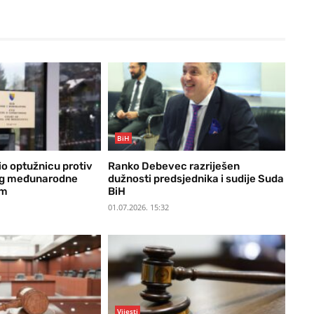
BiH
io optužnicu protiv
Ranko Debevec razriješen
og međunarodne
dužnosti predsjednika i sudije Suda
om
BiH
01.07.2026. 15:32
Vijesti