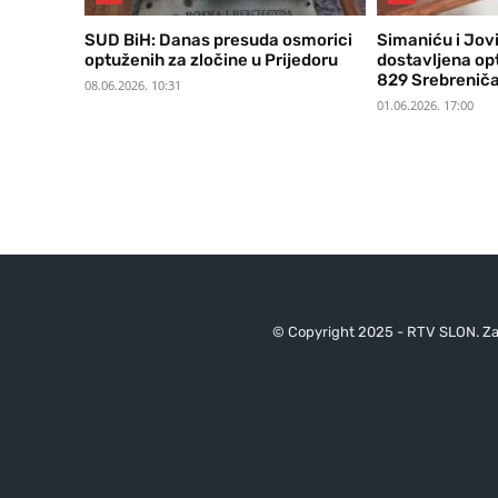
SUD BiH: Danas presuda osmorici
Simaniću i Jovi
optuženih za zločine u Prijedoru
dostavljena op
829 Srebrenič
08.06.2026. 10:31
01.06.2026. 17:00
© Copyright 2025 - RTV SLON. Za 