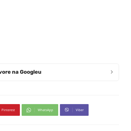
›
zvore na Googleu
Pinterest
WhatsApp
Viber