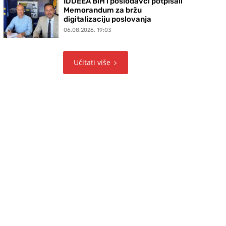
IDDEEA BiH i poslodavci potpisali
Memorandum za bržu
digitalizaciju poslovanja
06.08.2026. 19:03
Učitati više