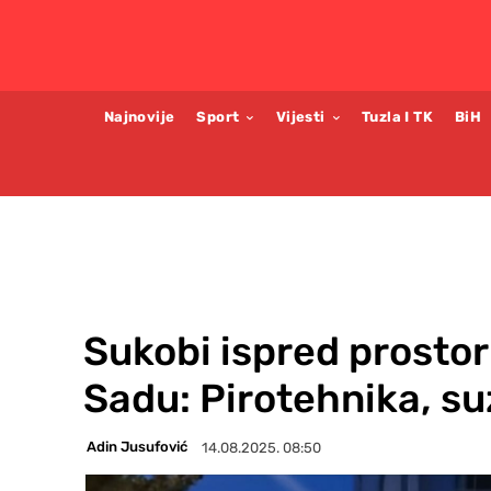
Najnovije
Sport
Vijesti
Tuzla I TK
BiH
Sukobi ispred prosto
Sadu: Pirotehnika, su
Adin Jusufović
14.08.2025. 08:50