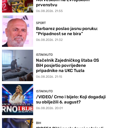
prvenstvu
06.08.2026. 21:55
SPORT
Barbarez poslao jasnu poruku:
“Pripadnost se ne bira”
06.08.2026. 21:32
ISTAKNUTO
Načelnik Zajedničkog štaba OS
BiH posjetio povrijeđene
pripadnike na UKC Tuzla
06.08.2026. 21:15
ISTAKNUTO
/VIDEO/ Crno i bijelo: Koji događaji
su obilježili 6. august?
06.08.2026. 20:01
BIH