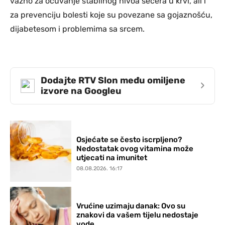
važno za očuvanje stabilnog nivoa šećera u krvi, ali i
za prevenciju bolesti koje su povezane sa gojaznošću,
dijabetesom i problemima sa srcem.
Dodajte RTV Slon među omiljene
›
izvore na Googleu
Osjećate se često iscrpljeno?
Nedostatak ovog vitamina može
utjecati na imunitet
08.08.2026. 16:17
Vrućine uzimaju danak: Ovo su
znakovi da vašem tijelu nedostaje
vode