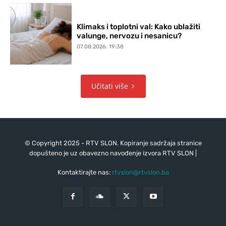
Klimaks i toplotni val: Kako ublažiti
valunge, nervozu i nesanicu?
07.08.2026. 19:38
Učitati više
© Copyright 2025 - RTV SLON. Kopiranje sadržaja stranice
dopušteno je uz obavezno navođenje izvora RTV SLON |
Kontaktirajte nas:
rtvslon@rtvslon.ba