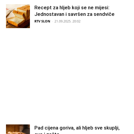
Recept za hljeb koji se ne mijesi:
Jednostavan i savršen za sendviče
RTV SLON
-
21.09.2025. 20:02
Pad cijena goriva, ali hljeb sve skuplji,