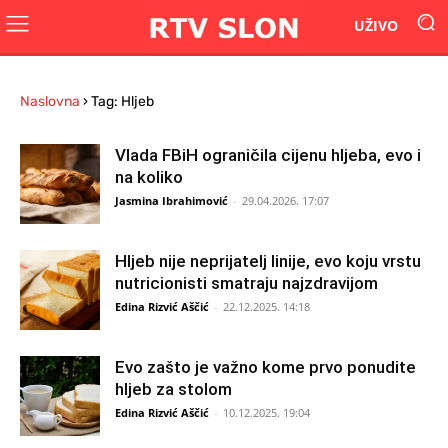
UŽIVO
Naslovna
›
Tag: Hljeb
Vlada FBiH ograničila cijenu hljeba, evo i
na koliko
Jasmina Ibrahimović
-
29.04.2026. 17:07
Hljeb nije neprijatelj linije, evo koju vrstu
nutricionisti smatraju najzdravijom
Edina Rizvić Aščić
-
22.12.2025. 14:18
Evo zašto je važno kome prvo ponudite
hljeb za stolom
Edina Rizvić Aščić
-
10.12.2025. 19:04