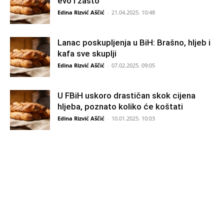
evo i zašto
Edina Rizvić Aščić
-
21.04.2025. 10:48
Lanac poskupljenja u BiH: Brašno, hljeb i
kafa sve skuplji
Edina Rizvić Aščić
-
07.02.2025. 09:05
U FBiH uskoro drastičan skok cijena
hljeba, poznato koliko će koštati
Edina Rizvić Aščić
-
10.01.2025. 10:03