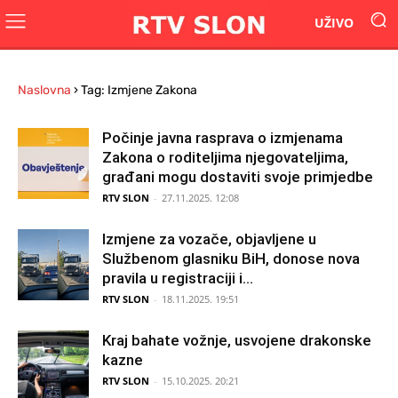
UŽIVO
Naslovna
›
Tag: Izmjene Zakona
Počinje javna rasprava o izmjenama
Zakona o roditeljima njegovateljima,
građani mogu dostaviti svoje primjedbe
RTV SLON
-
27.11.2025. 12:08
Izmjene za vozače, objavljene u
Službenom glasniku BiH, donose nova
pravila u registraciji i...
RTV SLON
-
18.11.2025. 19:51
Kraj bahate vožnje, usvojene drakonske
kazne
RTV SLON
-
15.10.2025. 20:21