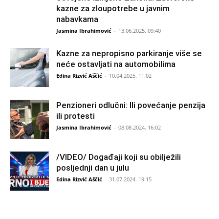
kazne za zloupotrebe u javnim
nabavkama
Jasmina Ibrahimović
-
13.06.2025. 09:40
Kazne za nepropisno parkiranje više se
neće ostavljati na automobilima
Edina Rizvić Aščić
-
10.04.2025. 11:02
Penzioneri odlučni: Ili povećanje penzija
ili protesti
Jasmina Ibrahimović
-
08.08.2024. 16:02
/VIDEO/ Događaji koji su obilježili
posljednji dan u julu
Edina Rizvić Aščić
-
31.07.2024. 19:15