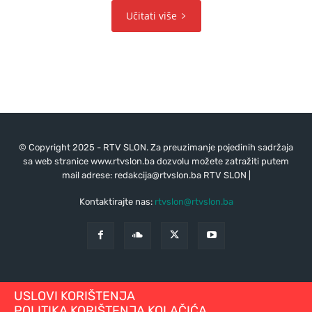
Učitati više
© Copyright 2025 - RTV SLON. Za preuzimanje pojedinih sadržaja
sa web stranice www.rtvslon.ba dozvolu možete zatražiti putem
mail adrese:
redakcija@rtvslon.ba
RTV SLON |
Kontaktirajte nas:
rtvslon@rtvslon.ba
USLOVI KORIŠTENJA
POLITIKA KORIŠTENJA KOLAČIĆA