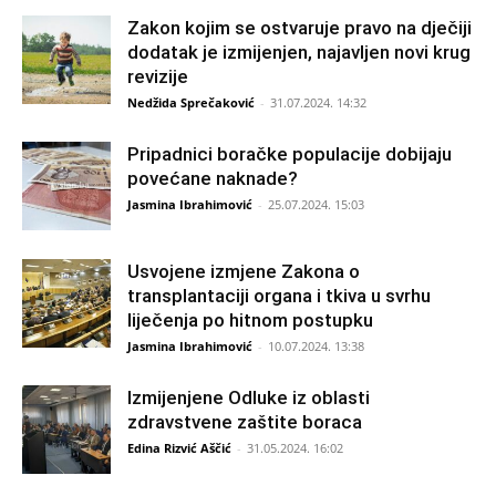
Zakon kojim se ostvaruje pravo na dječiji
dodatak je izmijenjen, najavljen novi krug
revizije
Nedžida Sprečaković
-
31.07.2024. 14:32
Pripadnici boračke populacije dobijaju
povećane naknade?
Jasmina Ibrahimović
-
25.07.2024. 15:03
Usvojene izmjene Zakona o
transplantaciji organa i tkiva u svrhu
liječenja po hitnom postupku
Jasmina Ibrahimović
-
10.07.2024. 13:38
Izmijenjene Odluke iz oblasti
zdravstvene zaštite boraca
Edina Rizvić Aščić
-
31.05.2024. 16:02