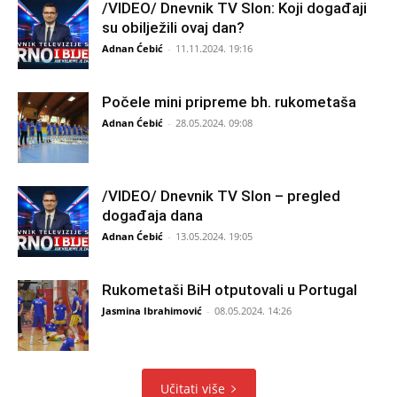
/VIDEO/ Dnevnik TV Slon: Koji događaji
su obilježili ovaj dan?
Adnan Ćebić
-
11.11.2024. 19:16
Počele mini pripreme bh. rukometaša
Adnan Ćebić
-
28.05.2024. 09:08
/VIDEO/ Dnevnik TV Slon – pregled
događaja dana
Adnan Ćebić
-
13.05.2024. 19:05
Rukometaši BiH otputovali u Portugal
Jasmina Ibrahimović
-
08.05.2024. 14:26
Učitati više