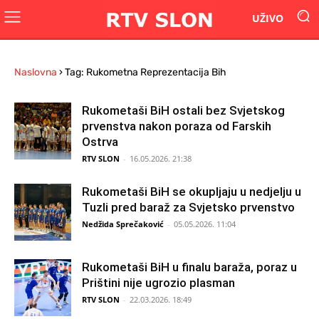
UŽIVO
Naslovna
›
Tag: Rukometna Reprezentacija Bih
Rukometaši BiH ostali bez Svjetskog
prvenstva nakon poraza od Farskih
Ostrva
RTV SLON
-
16.05.2026. 21:38
Rukometaši BiH se okupljaju u nedjelju u
Tuzli pred baraž za Svjetsko prvenstvo
Nedžida Sprečaković
-
05.05.2026. 11:04
Rukometaši BiH u finalu baraža, poraz u
Prištini nije ugrozio plasman
RTV SLON
-
22.03.2026. 18:49