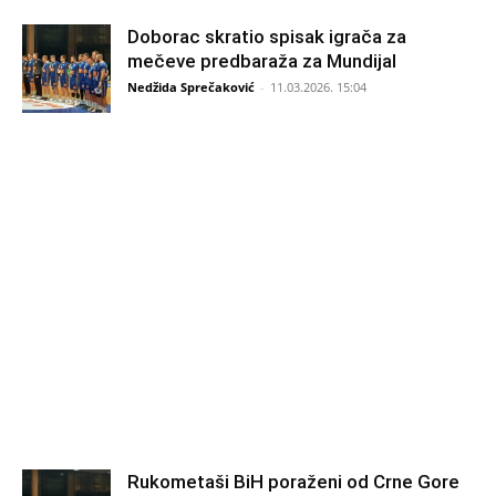
Doborac skratio spisak igrača za
mečeve predbaraža za Mundijal
Nedžida Sprečaković
-
11.03.2026. 15:04
Rukometaši BiH poraženi od Crne Gore