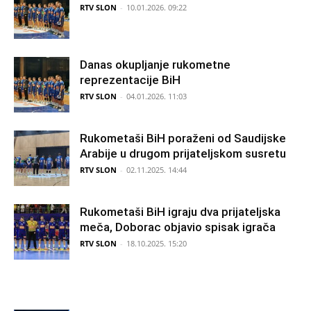
RTV SLON
-
10.01.2026. 09:22
Danas okupljanje rukometne
reprezentacije BiH
RTV SLON
-
04.01.2026. 11:03
Rukometaši BiH poraženi od Saudijske
Arabije u drugom prijateljskom susretu
RTV SLON
-
02.11.2025. 14:44
Rukometaši BiH igraju dva prijateljska
meča, Doborac objavio spisak igrača
RTV SLON
-
18.10.2025. 15:20