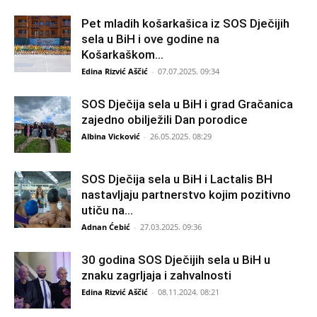
Pet mladih košarkašica iz SOS Dječijih
sela u BiH i ove godine na
Košarkaškom...
Edina Rizvić Aščić
-
07.07.2025. 09:34
SOS Dječija sela u BiH i grad Gračanica
zajedno obilježili Dan porodice
Albina Vicković
-
26.05.2025. 08:29
SOS Dječija sela u BiH i Lactalis BH
nastavljaju partnerstvo kojim pozitivno
utiču na...
Adnan Ćebić
-
27.03.2025. 09:36
30 godina SOS Dječijih sela u BiH u
znaku zagrljaja i zahvalnosti
Edina Rizvić Aščić
-
08.11.2024. 08:21