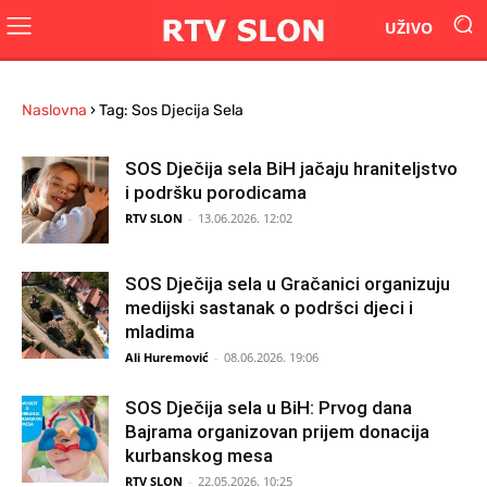
UŽIVO
Naslovna
›
Tag: Sos Djecija Sela
SOS Dječija sela BiH jačaju hraniteljstvo
i podršku porodicama
RTV SLON
-
13.06.2026. 12:02
SOS Dječija sela u Gračanici organizuju
medijski sastanak o podršci djeci i
mladima
Ali Huremović
-
08.06.2026. 19:06
SOS Dječija sela u BiH: Prvog dana
Bajrama organizovan prijem donacija
kurbanskog mesa
RTV SLON
-
22.05.2026. 10:25