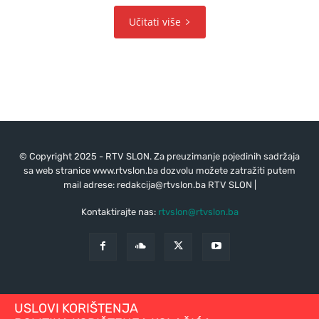
Učitati više
© Copyright 2025 - RTV SLON. Za preuzimanje pojedinih sadržaja
sa web stranice www.rtvslon.ba dozvolu možete zatražiti putem
mail adrese:
redakcija@rtvslon.ba
RTV SLON |
Kontaktirajte nas:
rtvslon@rtvslon.ba
USLOVI KORIŠTENJA