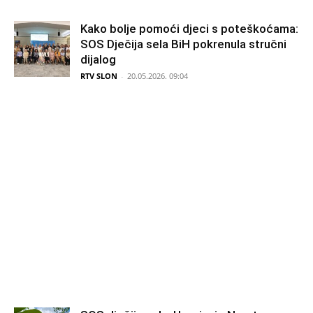
Kako bolje pomoći djeci s poteškoćama:
SOS Dječija sela BiH pokrenula stručni
dijalog
RTV SLON
-
20.05.2026. 09:04