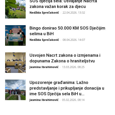
SOS dječija sela: Usvajanje Nacrta
zakona važan korak za djecu
Nedžida Sprečaković
-
22.04.2026. 13:32
Bingo donirao 50.000 KM SOS Dječijim
selima u BiH
Nedžida Sprečaković
-
08.04.2026. 14:07
Usvojen Nacrt zakona o izmjenama i
dopunama Zakona o hraniteljstvu
Jasmina Ibrahimović
-
13.03.2026. 08:25
Upozorenje građanima: Lažno
predstavljanje i prikupljanje donacija u
ime SOS Dječija sela BiH u...
Jasmina Ibrahimović
-
05.02.2026. 08:14