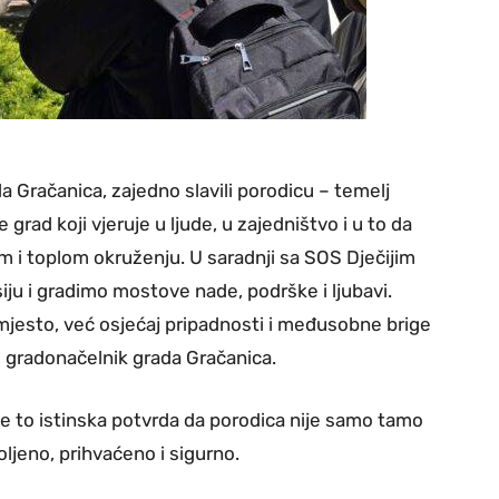
a Gračanica, zajedno slavili porodicu – temelj
grad koji vjeruje u ljude, u zajedništvo i u to da
om i toplom okruženju. U saradnji sa SOS Dječijim
ju i gradimo mostove nade, podrške i ljubavi.
mjesto, već osjećaj pripadnosti i međusobne brige
o, gradonačelnik grada Gračanica.
a je to istinska potvrda da porodica nije samo tamo
ljeno, prihvaćeno i sigurno.