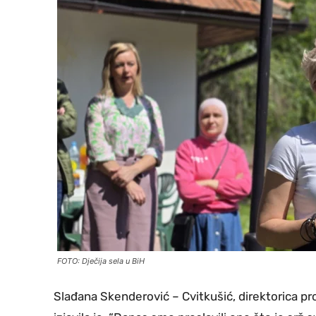
FOTO: Dječija sela u BiH
Slađana Skenderović – Cvitkušić, direktorica p