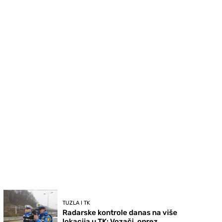
TUZLA I TK
Radarske kontrole danas na više
lokacija u TK: Vozači, oprez