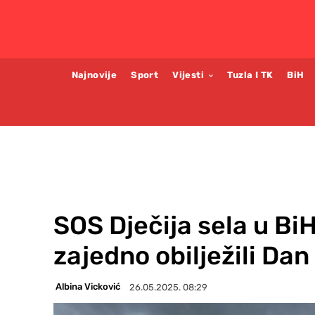
Najnovije
Sport
Vijesti
Tuzla I TK
BiH
SOS Dječija sela u Bi
zajedno obilježili Da
Albina Vicković
26.05.2025. 08:29