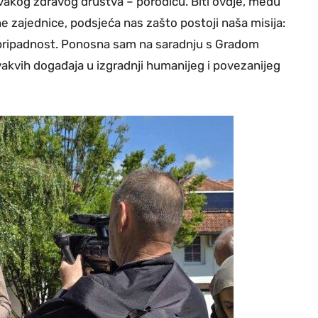
ž svakog zdravog društva – porodicu. Biti ovdje, među
e zajednice, podsjeća nas zašto postoji naša misija:
 i pripadnost. Ponosna sam na saradnju s Gradom
vakvih događaja u izgradnji humanijeg i povezanijeg