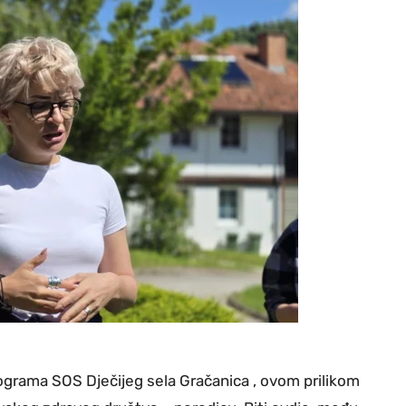
rograma SOS Dječijeg sela Gračanica , ovom prilikom