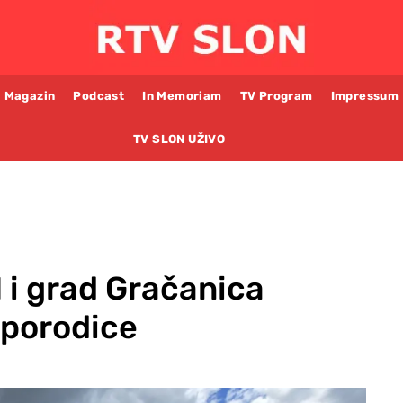
Magazin
Podcast
In Memoriam
TV Program
Impressum
TV SLON UŽIVO
H i grad Gračanica
n porodice