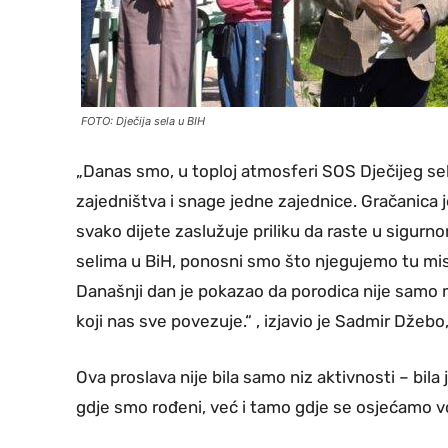
FOTO: Dječija sela u BIH
„Danas smo, u toploj atmosferi SOS Dječijeg sel
zajedništva i snage jedne zajednice. Gračanica je 
svako dijete zaslužuje priliku da raste u sigurn
selima u BiH, ponosni smo što njegujemo tu misi
Današnji dan je pokazao da porodica nije samo 
koji nas sve povezuje.“ , izjavio je Sadmir Džeb
Ova proslava nije bila samo niz aktivnosti – bil
gdje smo rođeni, već i tamo gdje se osjećamo vo