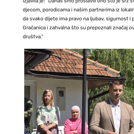
izjavila je: “Danas smo proslavili ono što je sr
djecom, porodicama i našim partnerima iz lokaln
da svako dijete ima pravo na ljubav, sigurnost
Gračanica i zahvalna što su prepoznali značaj o
društva.”