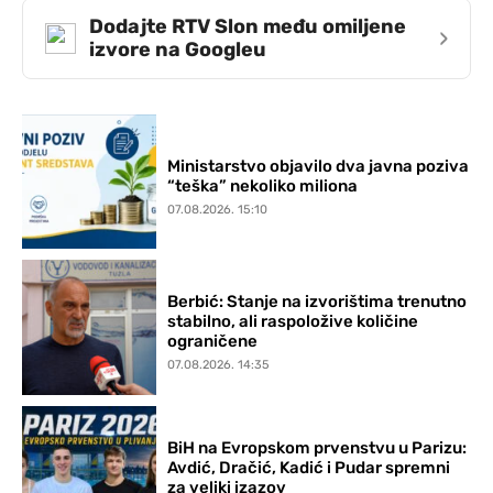
Dodajte RTV Slon među omiljene
›
izvore na Googleu
Ministarstvo objavilo dva javna poziva
“teška” nekoliko miliona
07.08.2026. 15:10
Berbić: Stanje na izvorištima trenutno
stabilno, ali raspoložive količine
ograničene
07.08.2026. 14:35
BiH na Evropskom prvenstvu u Parizu:
Avdić, Dračić, Kadić i Pudar spremni
za veliki izazov