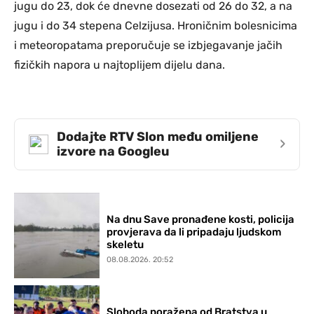
jugu do 23, dok će dnevne dosezati od 26 do 32, a na
jugu i do 34 stepena Celzijusa. Hroničnim bolesnicima
i meteoropatama preporučuje se izbjegavanje jačih
fizičkih napora u najtoplijem dijelu dana.
Dodajte RTV Slon među omiljene
›
izvore na Googleu
Na dnu Save pronađene kosti, policija
provjerava da li pripadaju ljudskom
skeletu
08.08.2026. 20:52
Sloboda poražena od Bratstva u