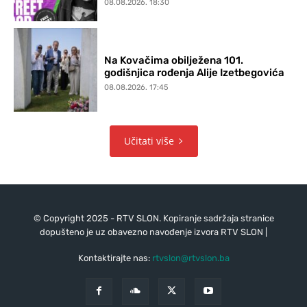
08.08.2026. 18:30
Na Kovačima obilježena 101.
godišnjica rođenja Alije Izetbegovića
08.08.2026. 17:45
Učitati više
© Copyright 2025 - RTV SLON. Kopiranje sadržaja stranice
dopušteno je uz obavezno navođenje izvora RTV SLON |
Kontaktirajte nas:
rtvslon@rtvslon.ba