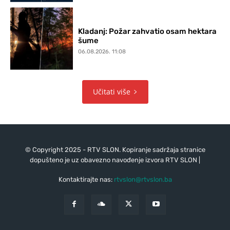
Kladanj: Požar zahvatio osam hektara
šume
06.08.2026. 11:08
Učitati više
© Copyright 2025 - RTV SLON. Kopiranje sadržaja stranice
dopušteno je uz obavezno navođenje izvora RTV SLON |
Kontaktirajte nas:
rtvslon@rtvslon.ba