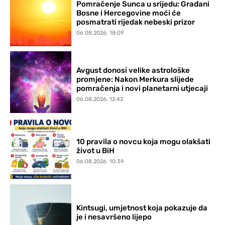
Pomračenje Sunca u srijedu: Građani
Bosne i Hercegovine moći će
posmatrati rijedak nebeski prizor
06.08.2026. 18:09
Avgust donosi velike astrološke
promjene: Nakon Merkura slijede
pomračenja i novi planetarni utjecaji
06.08.2026. 12:42
10 pravila o novcu koja mogu olakšati
život u BiH
06.08.2026. 10:39
Kintsugi, umjetnost koja pokazuje da
je i nesavršeno lijepo