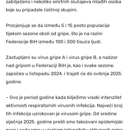
zabilježeno i nekoliko smrtnih slučajeva mlađih osoba
koje su pripadale rizičnoj skupini.
Procjenjuje se da između 5 i 15 posto populacije
tijekom sezone oboli od gripe, što je na razini
Federacije BiH između 100 i 300 tisuća ljudi.
Zastupljeni su virus gripe A i virus gripe B, a nadzor
nad gripom u Federaciji BiH je, kao i svake sezone,
započeo u listopadu 2024. i trajati će do svibnja 2025.
godine.
– Ovo je period godine kada bilježimo visoki intenzitet
aktivnosti respiratornih virusnih infekcija. Najveći broj
tih infekcija uzrokovan je virusom gripe. Od sredine
siječnja 2025. godine prešli smo takozvani epidemijski
prag i sada smo u visokom intenzitetu aktivnosti gripe.