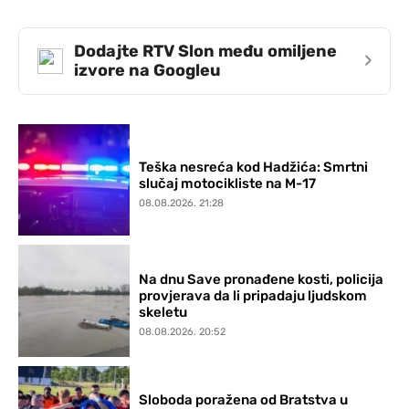
Dodajte RTV Slon među omiljene
›
izvore na Googleu
Teška nesreća kod Hadžića: Smrtni
slučaj motocikliste na M-17
08.08.2026. 21:28
Na dnu Save pronađene kosti, policija
provjerava da li pripadaju ljudskom
skeletu
08.08.2026. 20:52
Sloboda poražena od Bratstva u