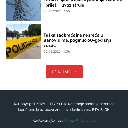
i prijeti li uvoz struje
05.08.2026. 11:55
Teška saobraćajna nesreća u
Banovićima, poginuo 60-godišnji
vozač
05.08.2026. 11:38
Učitati više
© Copyright 2025 - RTV SLON. Kopiranje sadržaja stranice
dopušteno je uz obavezno navođenje izvora RTV SLON |
Kontaktirajte nas:
rtvslon@rtvslon.ba