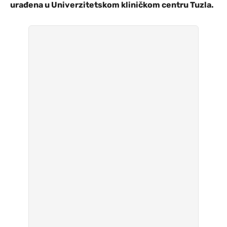
urađena u Univerzitetskom kliničkom centru Tuzla.