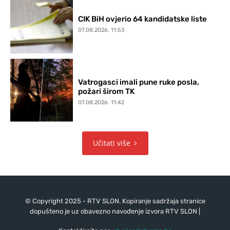
CIK BiH ovjerio 64 kandidatske liste
07.08.2026. 11:53
Vatrogasci imali pune ruke posla,
požari širom TK
07.08.2026. 11:42
Učitati više
© Copyright 2025 - RTV SLON. Kopiranje sadržaja stranice
dopušteno je uz obavezno navođenje izvora RTV SLON |