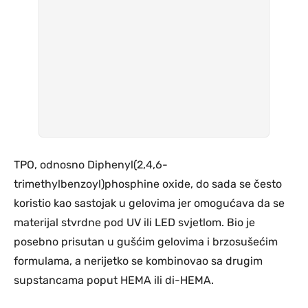
TPO, odnosno Diphenyl(2,4,6-
trimethylbenzoyl)phosphine oxide, do sada se često
koristio kao sastojak u gelovima jer omogućava da se
materijal stvrdne pod UV ili LED svjetlom. Bio je
posebno prisutan u gušćim gelovima i brzosušećim
formulama, a nerijetko se kombinovao sa drugim
supstancama poput HEMA ili di-HEMA.