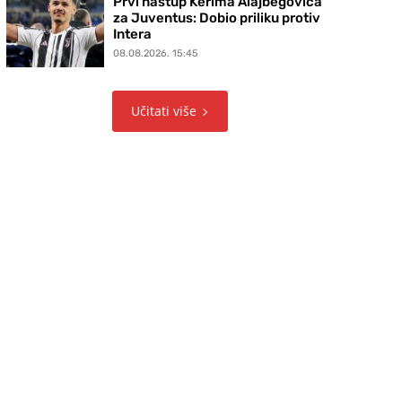
Prvi nastup Kerima Alajbegovića
za Juventus: Dobio priliku protiv
Intera
08.08.2026. 15:45
Učitati više