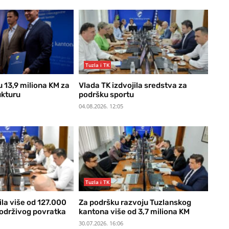
Tuzla i TK
u 13,9 miliona KM za
Vlada TK izdvojila sredstva za
ukturu
podršku sportu
04.08.2026. 12:05
Tuzla i TK
ila više od 127.000
Za podršku razvoju Tuzlanskog
 održivog povratka
kantona više od 3,7 miliona KM
30.07.2026. 16:06