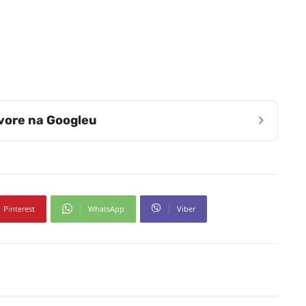
›
zvore na Googleu
Pinterest
WhatsApp
Viber