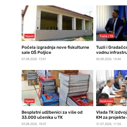
Vijesti
Tuzla i TK
Počela izgradnja nove fiskulturne
Tuzli i Gradačc
sale OŠ Poljice
vodnu infrastr
07.08.2026. 13:01
06.08.2026. 14:44
Vijesti
Istaknuto
Besplatni udžbenici za više od
Vlada TK izdvoj
33.000 učenika u TK
KM za projekte
03.08.2026. 18:47
31.07.2026. 11:54