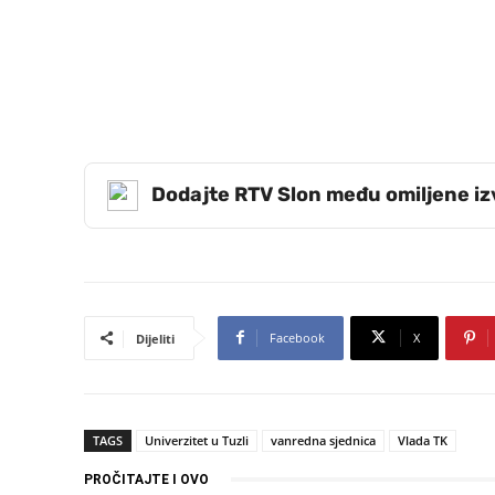
Dodajte RTV Slon među omiljene i
Facebook
X
Dijeliti
TAGS
Univerzitet u Tuzli
vanredna sjednica
Vlada TK
PROČITAJTE I OVO