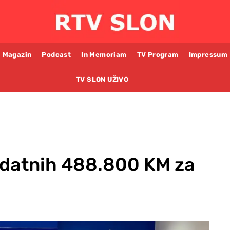
Magazin
Podcast
In Memoriam
TV Program
Impressum
TV SLON UŽIVO
odatnih 488.800 KM za