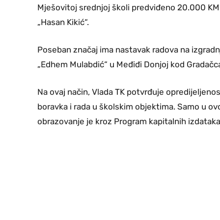
Mješovitoj srednjoj školi predviđeno 20.000 KM
„Hasan Kikić“.
Poseban značaj ima nastavak radova na izgradnji
„Edhem Mulabdić“ u Međiđi Donjoj kod Gradačca
Na ovaj način, Vlada TK potvrđuje opredijeljeno
boravka i rada u školskim objektima. Samo u ovoj 
obrazovanje je kroz Program kapitalnih izdatak