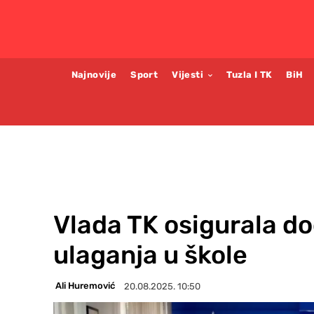
Najnovije
Sport
Vijesti
Tuzla I TK
BiH
Vlada TK osigurala d
ulaganja u škole
Ali Huremović
20.08.2025. 10:50